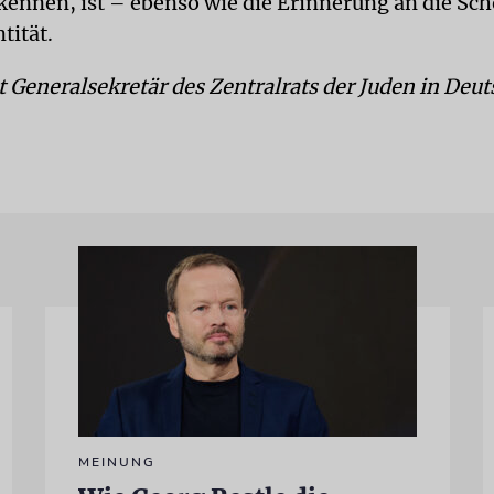
kennen, ist – ebenso wie die Erinnerung an die Sch
tität.
t Generalsekretär des Zentralrats der Juden in Deut
MEINUNG