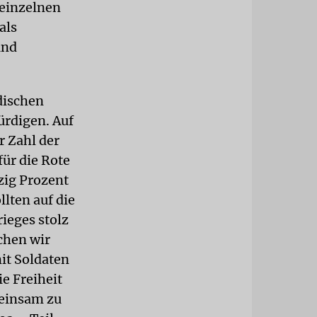
 einzelnen
als
und
dischen
ürdigen. Auf
r Zahl der
für die Rote
zig Prozent
llten auf die
ieges stolz
chen wir
it Soldaten
e Freiheit
meinsam zu