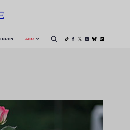
ABO
INDEN