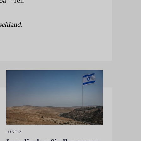
oa – Teil
schland.
JUSTIZ