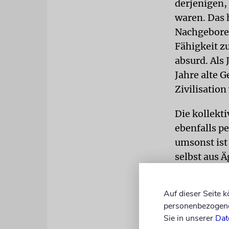
derjenigen,
waren. Das 
Nachgeboren
Fähigkeit 
absurd. Als
Jahre alte 
Zivilisation
Die kollekt
ebenfalls p
umsonst ist 
selbst aus 
Tempels in 
Juden weltwe
Auf dieser Seite 
Eltern und 
personenbezogene 
Budapest, B
Sie in unserer
Dat
Leningrad,