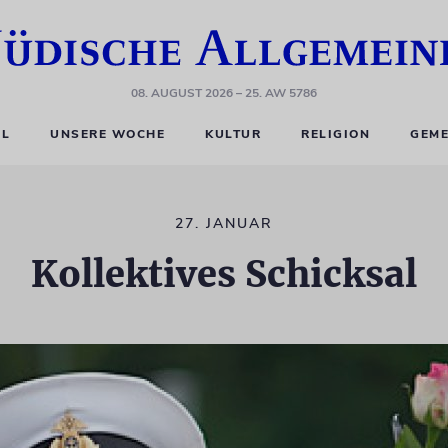
08. AUGUST 2026
– 25. AW 5786
EL
UNSERE WOCHE
KULTUR
RELIGION
GEME
27. JANUAR
Kollektives Schicksal