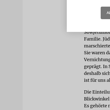
PRÄGEND
G
A
andere als a
ermordet. W
Sowjetunion
Familie. Jü
marschierte
Sie waren d
Vernichtung
geprägt. In
deshalb sic
ist für uns 
Die Einteil
Blickwinkel
Es gehörte 