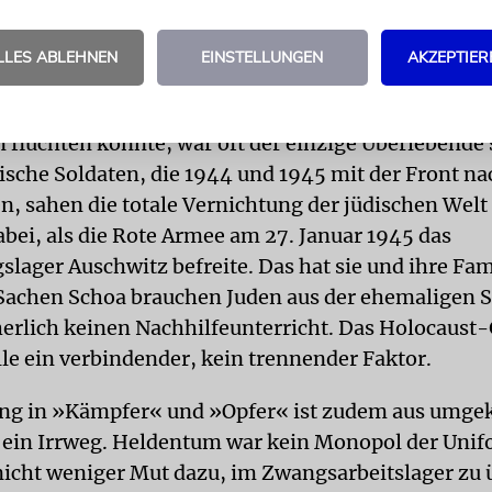
anz davon abgesehen war die Schoa für sowjetische
LLES ABLEHNEN
EINSTELLUNGEN
AKZEPTIER
bstrakt. Fast jeder, der unter deutsche Besatzung g
er bei Kriegsausbruch aus dem Grenzgebiet ins Inn
 flüchten konnte, war oft der einzige Überlebende 
dische Soldaten, die 1944 und 1945 mit der Front n
n, sahen die totale Vernichtung der jüdischen Welt
abei, als die Rote Armee am 27. Januar 1945 das
slager Auschwitz befreite. Das hat sie und ihre Fam
 Sachen Schoa brauchen Juden aus der ehemaligen 
herlich keinen Nachhilfeunterricht. Das Holocaus
alle ein verbindender, kein trennender Faktor.
ung in »Kämpfer« und »Opfer« ist zudem aus umg
 ein Irrweg. Heldentum war kein Monopol der Unif
nicht weniger Mut dazu, im Zwangsarbeitslager zu 