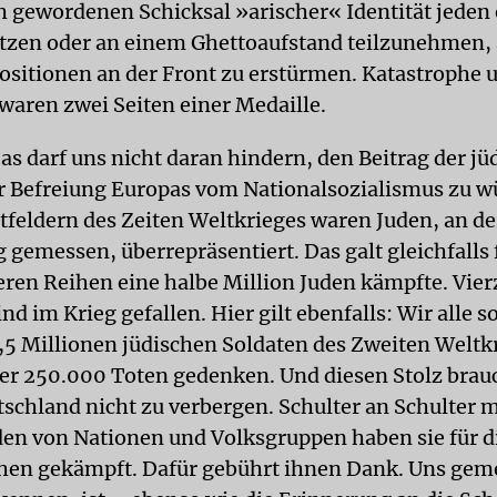
gewordenen Schicksal »arischer« Identität jeden
tzen oder an einem Ghettoaufstand teilzunehmen, 
Positionen an der Front zu erstürmen. Katastrophe 
aren zwei Seiten einer Medaille.
as darf uns nicht daran hindern, den Beitrag der jü
r Befreiung Europas vom Nationalsozialismus zu w
tfeldern des Zeiten Weltkrieges waren Juden, an de
gemessen, überrepräsentiert. Das galt gleichfalls 
eren Reihen eine halbe Million Juden kämpfte. Vier
nd im Krieg gefallen. Hier gilt ebenfalls: Wir alle so
,5 Millionen jüdischen Soldaten des Zweiten Weltkr
rer 250.000 Toten gedenken. Und diesen Stolz brau
tschland nicht zu verbergen. Schulter an Schulter m
en von Nationen und Volksgruppen haben sie für di
hen gekämpft. Dafür gebührt ihnen Dank. Uns ge