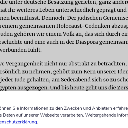
 die unter deutsche Besatzung gerieten, ganz ander
hat ihr weiteres Leben unterschiedlich geprägt und 
en beeinflusst. Dennoch: Der jüdischen Gemeinsc
zu einem gemeinsamen Holocaust-Gedenken abzuspr
 Juden gehören wir einem Volk an, das sich durch ei
Geschichte und eine auch in der Diaspora gemeinsa
 verbunden fühlt.
ive Vergangenheit nicht nur abstrakt zu betrachten
ersönlich zu nehmen, gehört zum Kern unserer Ident
jeder Jude gehalten, am Sederabend sich so zu sehen
Ägypten ausgezogen. Und bis heute geht uns die Zer
Jerusalem vor bald 2.000 Jahren nahe. Genauso ge
it des Holocausts als Teil ihres kollektiven Schicks
können Sie Informationen zu den Zwecken und Anbietern erfahre
Großeltern nun aus Sosnowiec, Saloniki oder San’a,
Daten auf unserer Webseite verarbeiten. Weitergehende Infor
rüssel oder Bagdad stammen. Oder eben aus Lodz o
enschutzerklärung
.
 Chelm oder Chabarowsk.