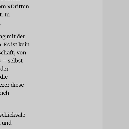
om »Dritten
. In
.
ng mit der
 Es ist kein
chaft, von
 – selbst
 der
 die
rer diese
eich
lschicksale
n und