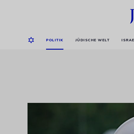
POLITIK
JÜDISCHE WELT
ISRA