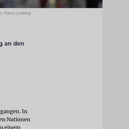
o: Marco Limberg
g an den
egangen. In
ten Nationen
zu einem