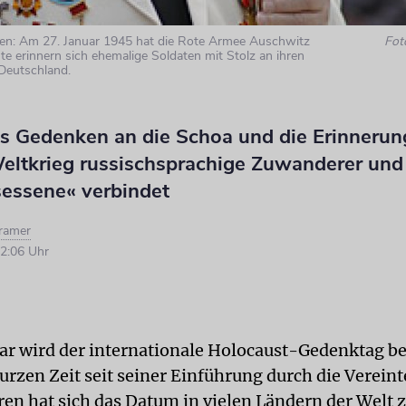
nen: Am 27. Januar 1945 hat die Rote Armee Auschwitz
Fot
te erinnern sich ehemalige Soldaten mit Stolz an ihren
-Deutschland.
 Gedenken an die Schoa und die Erinnerun
eltkrieg russischsprachige Zuwanderer und
sessene« verbindet
Kramer
2:06 Uhr
ar wird der internationale Holocaust-Gedenktag b
kurzen Zeit seit seiner Einführung durch die Verein
hren hat sich das Datum in vielen Ländern der Welt 