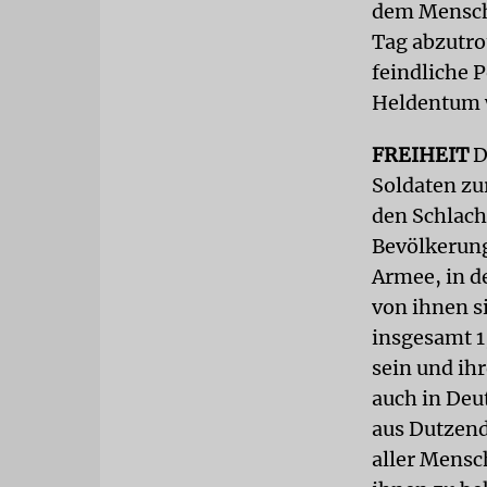
dem Mensch 
Tag abzutro
feindliche 
Heldentum w
FREIHEIT
D
Soldaten zu
den Schlach
Bevölkerung 
Armee, in d
von ihnen si
insgesamt 1
sein und ih
auch in Deu
aus Dutzend
aller Mensc