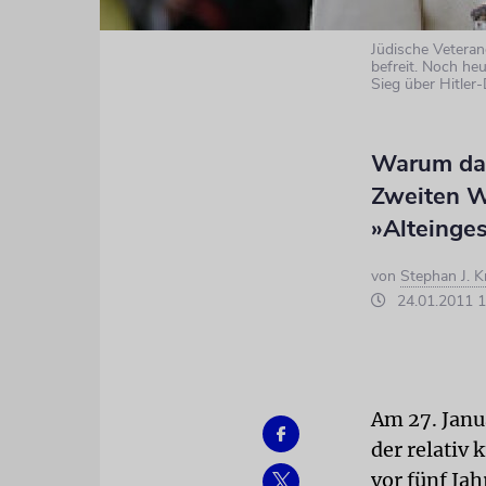
Jüdische Vetera
befreit. Noch heu
Sieg über Hitler
Warum das
Zweiten W
»Alteinge
von
Stephan J. 
24.01.2011 1
Am 27. Janu
der relativ 
vor fünf Ja