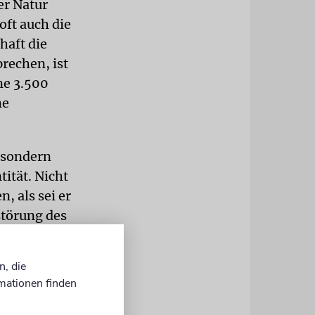
er Natur
oft auch die
haft die
echen, ist
ne 3.500
me
, sondern
ität. Nicht
, als sei er
störung des
denken
als, ob ihre
n, die
 aus
mationen finden
der