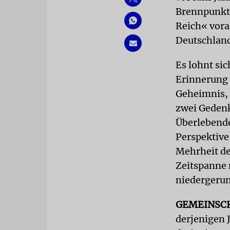
Brennpunkt 
Reich« vora
Deutschland
Es lohnt si
Erinnerung 
Geheimnis, 
zwei Gedenk
Überlebende
Perspektive 
Mehrheit d
Zeitspanne 
niedergerun
GEMEINSC
derjenigen 