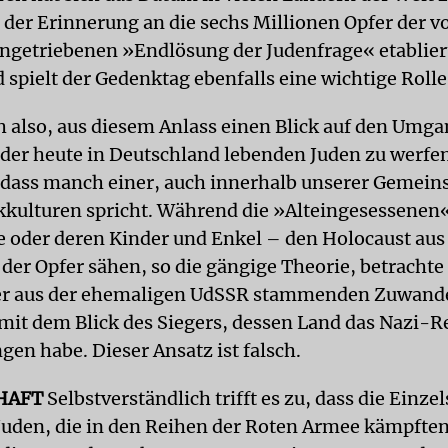
der Erinnerung an die sechs Millionen Opfer der v
ngetriebenen »Endlösung der Judenfrage« etabliert
 spielt der Gedenktag ebenfalls eine wichtige Rolle
ch also, aus diesem Anlass einen Blick auf den Umga
der heute in Deutschland lebenden Juden zu werfen.
dass manch einer, auch innerhalb unserer Gemeins
kulturen spricht. Während die »Alteingesessenen«
 oder deren Kinder und Enkel – den Holocaust aus
der Opfer sähen, so die gängige Theorie, betrachte
er aus der ehemaligen UdSSR stammenden Zuwande
mit dem Blick des Siegers, dessen Land das Nazi-R
gen habe. Dieser Ansatz ist falsch.
HAFT
Selbstverständlich trifft es zu, dass die Einze
Juden, die in den Reihen der Roten Armee kämpfte