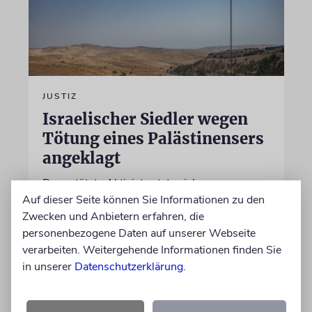
JUSTIZ
Israelischer Siedler wegen
Tötung eines Palästinensers
angeklagt
Der getötete Aktivist setzte sich gegen
Auf dieser Seite können Sie Informationen zu den
Siedlergewalt ein und war an dem Oscar-
Zwecken und Anbietern erfahren, die
prämierten Film »No Other Land« beteiligt.
personenbezogene Daten auf unserer Webseite
Jetzt steht der mutmaßliche Täter vor Gericht
verarbeiten. Weitergehende Informationen finden Sie
in unserer
Datenschutzerklärung
.
07.08.2026