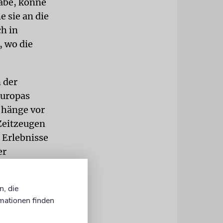
habe, könne
 sie an die
h in
, wo die
 der
Europas
 hänge vor
Zeitzeugen
 Erlebnisse
er
n, die
moderner
mationen finden
 die von ihm
r Schüler