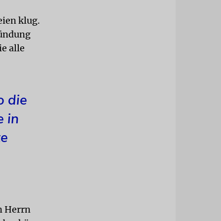
ien klug.
Gründung
e alle
o die
 in
te
m Herrn