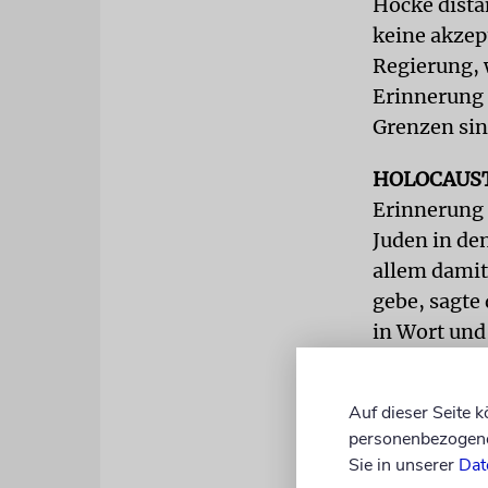
Höcke dista
keine akzep
Regierung, 
Erinnerung 
Grenzen sin
HOLOCAUS
Erinnerung 
Juden in de
allem damit
gebe, sagte
in Wort und
authentisch
Auf dieser Seite 
Wichtig sei
personenbezogene 
Museumspäd
Sie in unserer
Dat
geforderten