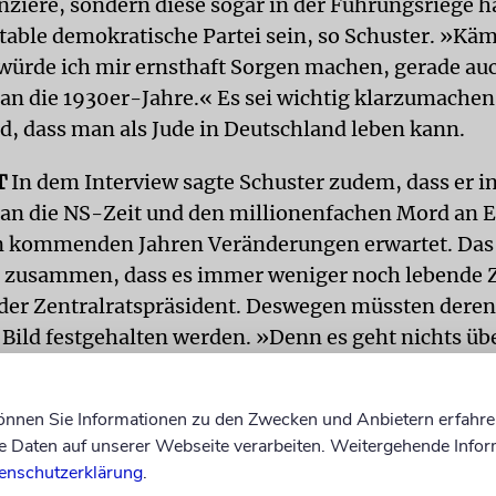
nziere, sondern diese sogar in der Führungsriege 
table demokratische Partei sein, so Schuster. »Käme
würde ich mir ernsthaft Sorgen machen, gerade auc
an die 1930er-Jahre.« Es sei wichtig klarzumachen
d, dass man als Jude in Deutschland leben kann.
T
In dem Interview sagte Schuster zudem, dass er in
an die NS-Zeit und den millionenfachen Mord an 
n kommenden Jahren Veränderungen erwartet. Das
 zusammen, dass es immer weniger noch lebende 
 der Zentralratspräsident. Deswegen müssten deren
 Bild festgehalten werden. »Denn es geht nichts üb
e Berichte.«
können Sie Informationen zu den Zwecken und Anbietern erfahre
 darüber hinaus, in den Gedenkstätten »Elemente 
Daten auf unserer Webseite verarbeiten. Weitergehende Infor
agogik zu verstärken«, fügte
Schuster
hinzu. Was
enschutzerklärung
.
 verpflichtenden Besuche von KZ-Gedenkstätten fü