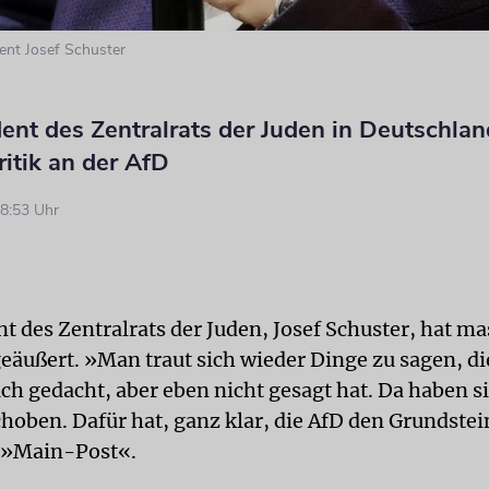
dent Josef Schuster
ent des Zentralrats der Juden in Deutschla
itik an der AfD
8:53 Uhr
nt des Zentralrats der
Juden
, Josef Schuster, hat ma
geäußert. »Man traut sich wieder Dinge zu sagen, d
uch gedacht, aber eben nicht gesagt hat. Da haben s
choben. Dafür hat, ganz klar, die AfD den Grundstei
r »Main-Post«.