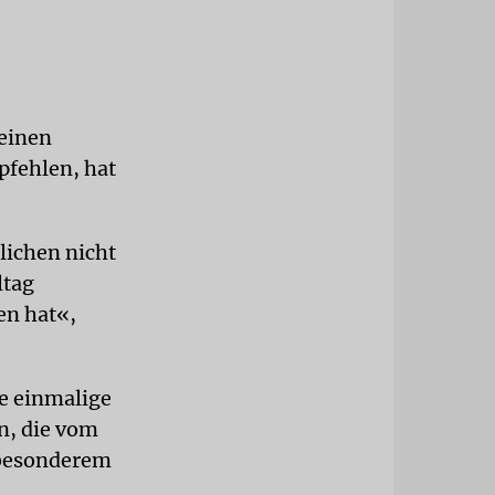
 einen
pfehlen, hat
lichen nicht
ltag
en hat«,
ie einmalige
n, die vom
 besonderem