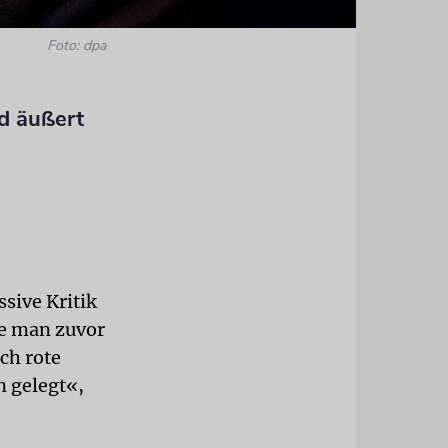
Foto: dpa
nd äußert
ssive Kritik
ie man zuvor
ich rote
n gelegt«,