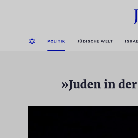
POLITIK
JÜDISCHE WELT
ISRA
»Juden in der