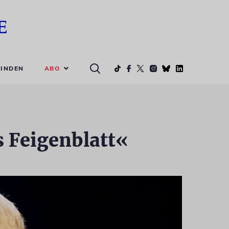
ABO
INDEN
s Feigenblatt«