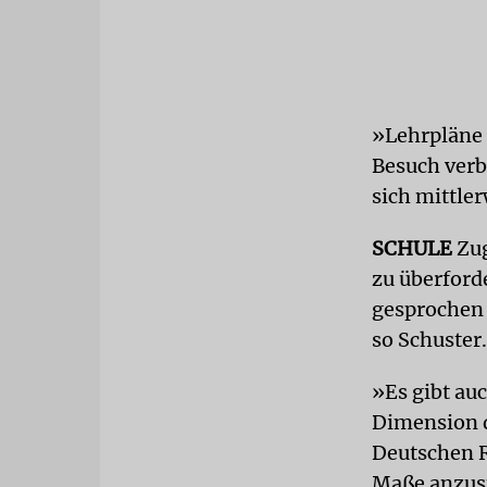
»Lehrpläne 
Besuch verb
sich mittler
SCHULE
Zug
zu überford
gesprochen 
so
Schuster
.
»Es gibt auc
Dimension d
Deutschen R
Maße anzu