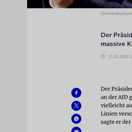
Zentralratspräsi
Der Präsid
massive Kr
11.01.2020 1
Der Präside
an der AfD 
vielleicht a
Linien vers
sagte er de