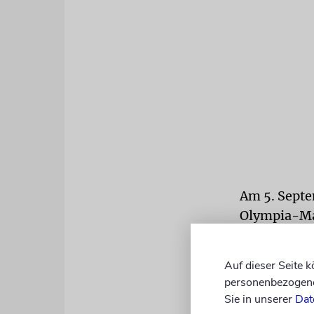
Am 5. Septe
Olympia-Man
wurden getö
anstehenden
Auf dieser Seite 
unzureiche
personenbezogene 
Sie in unserer
Dat
Beim Marat