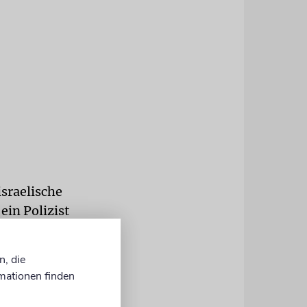
israelische
ein Polizist
dem
des als
n, die
mationen finden
 die