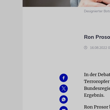
Designierter Bot
Ron Prosor
16.08.2022 0
In der Deba
Terroropfer
Bundesregie
Ergebnis.
Ron Prosor 