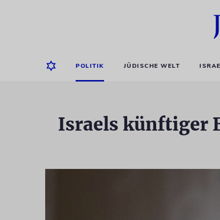
POLITIK
JÜDISCHE WELT
ISRA
Israels künftiger