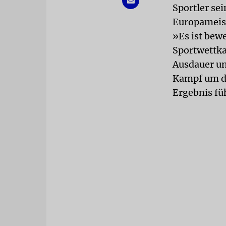
Sportler sei
Europameist
»Es ist bew
Sportwettka
Ausdauer un
Kampf um d
Ergebnis fü