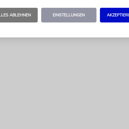
. In der Einzelwertung belegten die israelischen
nd drei.
dpa
LLES ABLEHNEN
EINSTELLUNGEN
AKZEPTIER