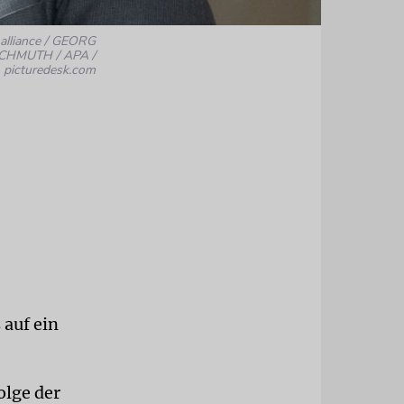
 alliance / GEORG
HMUTH / APA /
picturedesk.com
 auf ein
olge der