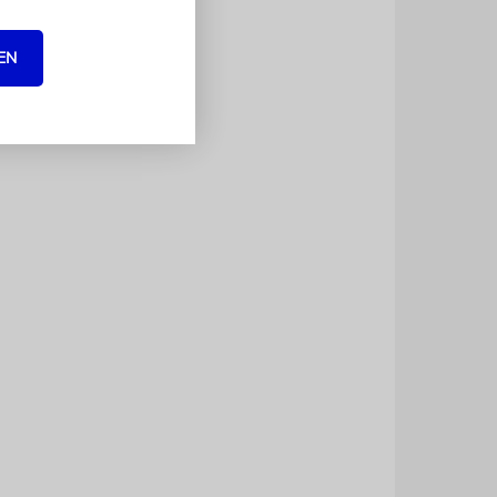
 Männer
EN