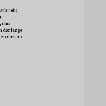
schrieb:
m
, dass
h der lange
 zu diesem