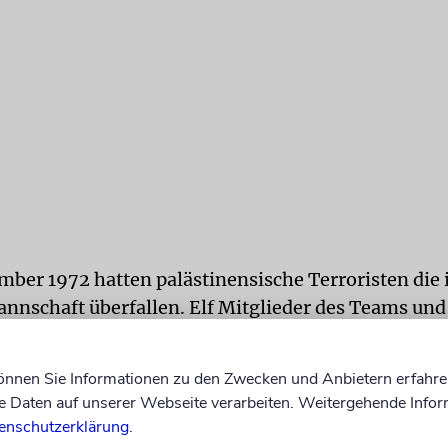
mber 1972 hatten palästinensische Terroristen die 
nschaft überfallen. Elf Mitglieder des Teams und 
tet. Sprecherinnen der Opferfamilien hatten vor 
 50. Jahrestag ein Entschädigungsangebot des Bun
können Sie Informationen zu den Zwecken und Anbietern erfahre
nd zurückgewiesen.
Daten auf unserer Webseite verarbeiten. Weitergehende Infor
enschutzerklärung
.
hon gewannen am Montag die israelischen Männer