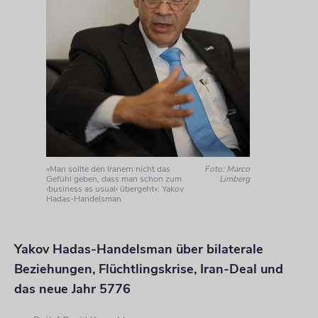
»Man sollte den Iranern nicht das
Foto: Marco
Gefühl geben, dass man schon zum
Limberg
›business as usual‹ übergeht«: Yakov
Hadas-Handelsman
Yakov Hadas-Handelsman über bilaterale
Beziehungen, Flüchtlingskrise, Iran-Deal und
das neue Jahr 5776