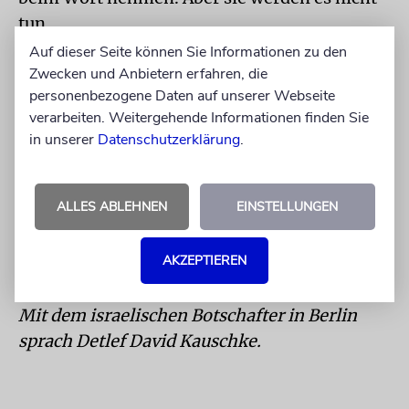
tun.
Auf dieser Seite können Sie Informationen zu den
Alles in allem: keine positiven Aussichten für
Zwecken und Anbietern erfahren, die
das kommende Jahr?
personenbezogene Daten auf unserer Webseite
Warum nicht? Ich bin optimistisch. Für uns
verarbeiten. Weitergehende Informationen finden Sie
in unserer
Datenschutzerklärung
.
Juden ist Hoffnung immer ein grundsätzlicher
Wert des Lebens. Wir werden niemals
aufhören zu hoffen, dass uns das neue Jahr
ALLES ABLEHNEN
EINSTELLUNGEN
mehr Sicherheit und Frieden bringen wird.
Schana towa u-metuka! Ketiwa we-chatima
AKZEPTIEREN
towa!
Mit dem israelischen Botschafter in Berlin
sprach Detlef David Kauschke.