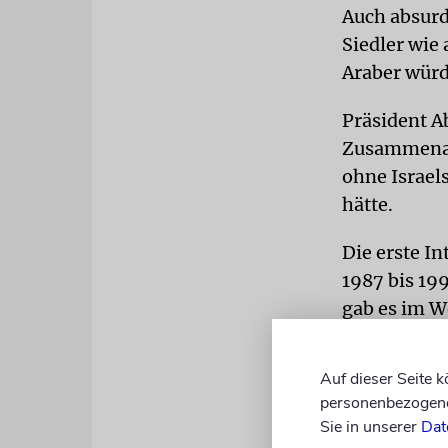
Auch absurd
Siedler wie
Araber würde
Präsident Ab
Zusammenarb
ohne Israel
hätte.
Die erste In
1987 bis 199
gab es im W
Zu Beginn de
500.000. Die
Auf dieser Seite 
oderoderoder
personenbezogene 
Sie in unserer
Dat
KRIEGE
Die