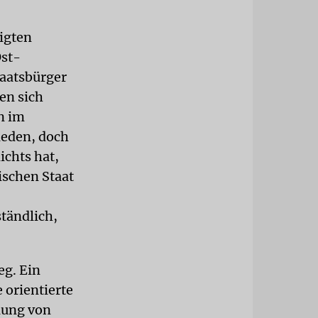
sigten
Ost-
taatsbürger
en sich
n im
ieden, doch
chts hat,
dischen Staat
ständlich,
eg. Ein
 orientierte
lung von