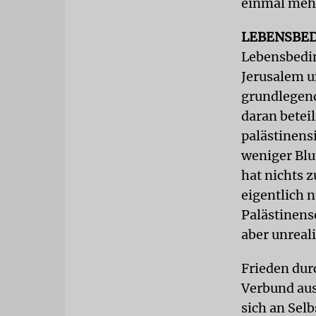
einmal mehr
LEBENSBE
Lebensbedin
Jerusalem u
grundlegend
daran betei
palästinens
weniger Blu
hat nichts z
eigentlich 
Palästinense
aber unreali
Frieden durc
Verbund aus
sich an Sel