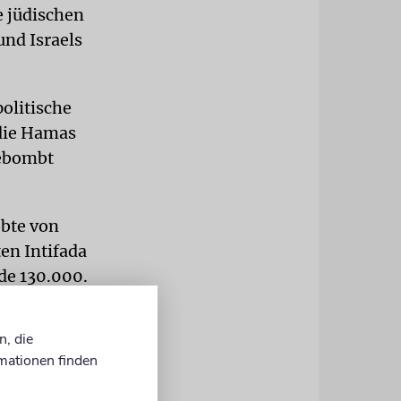
e jüdischen
nd Israels
politische
die Hamas
gebombt
obte von
ten Intifada
de 130.000.
 circa
en
n, die
stiger sein.
mationen finden
altsamen