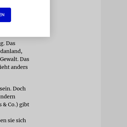
ersucht,
 Gebiet.
EN
n die
ieben.
ag. Das
rdanland,
 Gewalt. Das
ieht anders
 sein. Doch
sondern
 & Co.) gibt
en sie sich