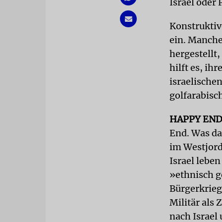
Israel oder
Konstruktiv
ein. Manche
hergestellt,
hilft es, ih
israelische
golfarabisc
HAPPY EN
End. Was da
im Westjord
Israel lebe
»ethnisch g
Bürgerkrieg
Militär als 
nach Israel