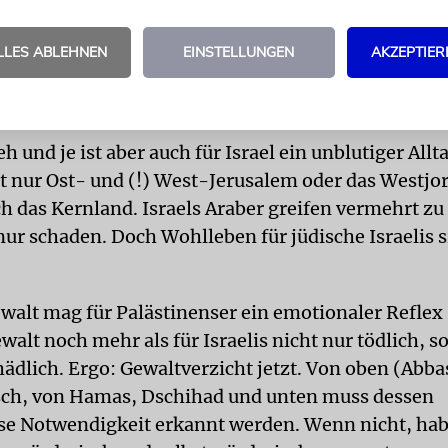
 der Fatah 2007 aus dem Gazastreifen mit Gewalt v
ei Kriege zu locken – und verloren. Verheert ist das
LLES ABLEHNEN
EINSTELLUNGEN
AKZEPTIER
gen Raketen aus Gaza nach Israel, und wieder werde
er durch Gewalt in den kollektiven Selbstmord getr
eh und je ist aber auch für Israel ein unblutiger Allt
ht nur Ost- und (!) West-Jerusalem oder das Westjo
h das Kernland. Israels Araber greifen vermehrt zu
nur schaden. Doch Wohlleben für jüdische Israelis s
walt mag für Palästinenser ein emotionaler Reflex
Gewalt noch mehr als für Israelis nicht nur tödlich, 
hädlich. Ergo: Gewaltverzicht jetzt. Von oben (Abbas
isch, von Hamas, Dschihad und unten muss dessen
ose Notwendigkeit erkannt werden. Wenn nicht, hab