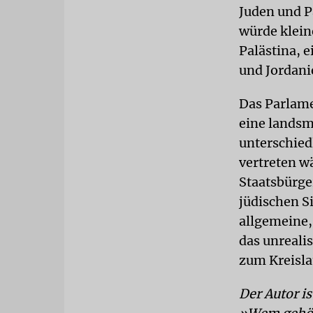
Juden und P
würde klein
Palästina, 
und Jordani
Das Parlame
eine landsm
unterschied
vertreten w
Staatsbürger
jüdischen Si
allgemeine,
das unrealis
zum Kreisla
Der Autor i