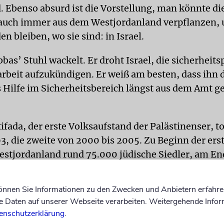
. Ebenso absurd ist die Vorstellung, man könnte di
 auch immer aus dem Westjordanland verpflanzen, u
n bleiben, wo sie sind: in Israel.
bas’ Stuhl wackelt. Er droht Israel, die sicherheits
eit aufzukündigen. Er weiß am besten, dass ihn 
s Hilfe im Sicherheitsbereich längst aus dem Amt 
tifada, der erste Volksaufstand der Palästinenser, t
3, die zweite von 2000 bis 2005. Zu Beginn der ers
estjordanland rund 75.000 jüdische Siedler, am En
r zweiten Intifada waren es 167.000, heute sind es
 Bilanz ist eindeutig. Am Ende einer dritten, viert
können Sie Informationen zu den Zwecken und Anbietern erfahre
 Intifada wird sie für die Palästinenser noch ungün
Daten auf unserer Webseite verarbeiten. Weitergehende Infor
enschutzerklärung
.
 Hamas hat seit Israels Rückzug 2005 und der gew