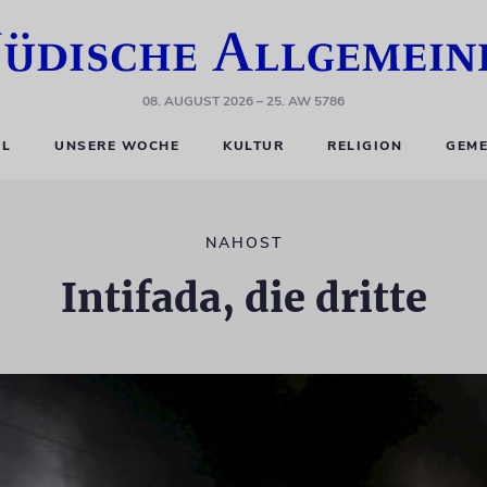
08. AUGUST 2026
– 25. AW 5786
EL
UNSERE WOCHE
KULTUR
RELIGION
GEME
NAHOST
Intifada, die dritte