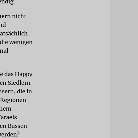
endig.
hern nicht
and
Tatsächlich
h die wenigen
nmal
re das Happy
en Siedlern
sern, die in
e Regionen
chem
Israels
rten Bussen
 werden?