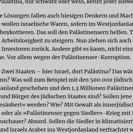
 Palästina, nur schwarz oder weiß, kennt jeder ausw
e Lösungen fallen auch hiesigen Denkern und Mac
 wollen israelische Waren, sofern im Westjordanl
 boykottieren. Das soll den Palästinensern helfen. 
re Arbeitslosigkeit zu steigern. Nun ziehen sich auc
n Investoren zurück. Andere gibt es kaum, nicht ei
he. Vor allem wegen der Palästinenser-Korruption.
D
Zwei Staaten – hier Israel, dort Palästina? Das wä
nn? Was soll zum Beispiel mit den 500.000 jüdisch
anland geschehen und den 1,3 Millionen Palästinen
n und Bürger des jüdischen Staates sind? Sollen jen
esäubert« werden? Wie? Mit Gewalt als innerjüdis
 oder als »Palästinenser gegen Siedler«-Krieg mit 
Zuschauer? Absurd. Sollen die Siedler in klimatisie
 und Israels Araber ins Westjordanland verfrachtet