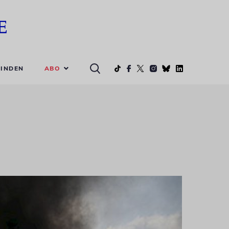
ABO
INDEN