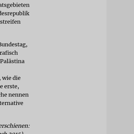
atsgebieten
desrepublik
streifen
Bundestag,
rafisch
 Palästina
 wie die
e erste,
nche nennen
lternative
 erschienen: