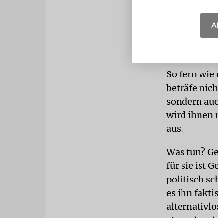
Vertreibung
Israel in zw
A
Wieder flie
Palästinens
So fern wie 
beträfe nic
sondern auc
wird ihnen 
aus.
Was tun? Ge
für sie ist 
politisch sc
es ihn fakt
alternativl