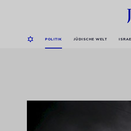
POLITIK
JÜDISCHE WELT
ISRA