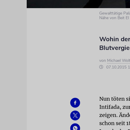
Gewalttätige Pa
Nähe von Beit El
Wohin der 
Blutvergi
von
Michael Wol
07.10.2015 1
Nun töten si
Intifada, z
zeigen. Ände
schon seit 