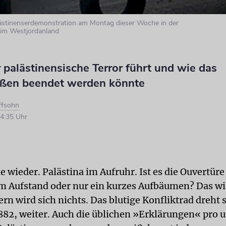
lästinenserdemonstration am Montag dieser Woche in der
 im Westjordanland
palästinensische Terror führt und wie das
eßen beendet werden könnte
ffsohn
4:35 Uhr
e wieder. Palästina im Aufruhr. Ist es die Ouvertüre
um Aufstand oder nur ein kurzes Aufbäumen? Das wi
rn wird sich nichts. Das blutige Konfliktrad dreht s
1882, weiter. Auch die üblichen »Erklärungen« pro 