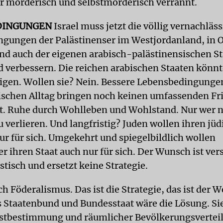
 mörderisch und selbstmörderisch verrannt.
DINGUNGEN
Israel muss jetzt die völlig vernachläs
gungen der Palästinenser im Westjordanland, in 
nd auch der eigenen arabisch-palästinensischen S
 verbessern. Die reichen arabischen Staaten könnt
ligen. Wollen sie? Nein. Bessere Lebensbedingunge
ischen Alltag bringen noch keinen umfassenden Fr
t. Ruhe durch Wohlleben und Wohlstand. Nur wer ni
u verlieren. Und langfristig? Juden wollen ihren jü
nur für sich. Umgekehrt und spiegelbildlich wollen
r ihren Staat auch nur für sich. Der Wunsch ist ver
stisch und ersetzt keine Strategie.
h Föderalismus. Das ist die Strategie, das ist der W
 Staatenbund und Bundesstaat wäre die Lösung. Sie
bstbestimmung und räumlicher Bevölkerungsvertei