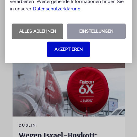
Der getötete Aktivist setzte sich gegen
verarbeiten. Weitergehende Informationen finden Sie
Siedlergewalt ein und war an dem Oscar-
in unserer
Datenschutzerklärung
.
prämierten Film »No Other Land« beteiligt.
Jetzt steht der mutmaßliche Täter vor Gericht
ALLES ABLEHNEN
EINSTELLUNGEN
07.08.2026
AKZEPTIEREN
DUBLIN
Wegen Israel-Boykott: