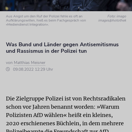
Aus Angst um den Ruf der Polizei fehle es oft an
Foto: imago
Aufklärungswillen, hieß es beim Fachgespräch von
images/photothek
»Mediendienst Integration«.
Was Bund und Länder gegen Antisemitismus
und Rassismus in der Polizei tun
von
Matthias Meisner
09.08.2022 12:29 Uhr
Die Zielgruppe Polizei ist von Rechtsradikalen
schon vor Jahren benannt worden: »Warum
Polizisten AfD wählen« heißt ein kleines,
2020 erschienenes Büchlein, in dem mehrere
Polizeibeamte die Freundschaft zur AfD