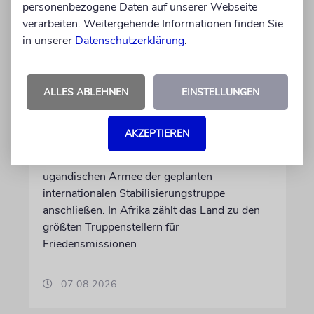
personenbezogene Daten auf unserer Webseite
verarbeiten. Weitergehende Informationen finden Sie
in unserer
Datenschutzerklärung
.
NAHOST
Ugandas Parlament billigt
ALLES ABLEHNEN
EINSTELLUNGEN
Truppenentsendung nach
Gaza
AKZEPTIEREN
Auf US-Anfrage soll sich ein Kontingent der
ugandischen Armee der geplanten
internationalen Stabilisierungstruppe
anschließen. In Afrika zählt das Land zu den
größten Truppenstellern für
Friedensmissionen
07.08.2026