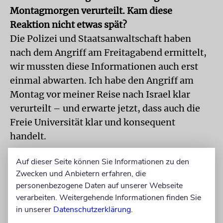
Montagmorgen verurteilt. Kam diese
Reaktion nicht etwas spät?
Die Polizei und Staatsanwaltschaft haben
nach dem Angriff am Freitagabend ermittelt,
wir mussten diese Informationen auch erst
einmal abwarten. Ich habe den Angriff am
Montag vor meiner Reise nach Israel klar
verurteilt – und erwarte jetzt, dass auch die
Freie Universität klar und konsequent
handelt.
Der Zentralrat der Juden fordert eine
Auf dieser Seite können Sie Informationen zu den
Exmatrikulation des Täters. Ihre
Zwecken und Anbietern erfahren, die
personenbezogene Daten auf unserer Webseite
Wissenschaftssenatorin Ina Czyborra lehnt
verarbeiten. Weitergehende Informationen finden Sie
diese »aus politischen Gründen« ab. Kann bei
in unserer
Datenschutzerklärung
.
so einer Attacke mit antisemitischer