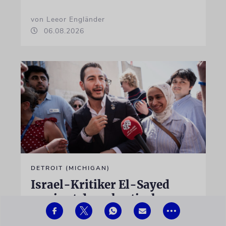
von Leeor Engländer
06.08.2026
DETROIT (MICHIGAN)
Israel-Kritiker El-Sayed
gewinnt demokratische
Vorwahl für Senat
•••