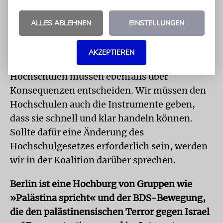
Motivation wirklich nur von politischen
Gründen die Rede sein?
ALLES ABLEHNEN
EINSTELLUNGEN
Der Straftäter, der den jungen Mann schwer
verletzt hat, muss konsequent bestraft
AKZEPTIEREN
werden. Und ich wiederhole mich: Die
Hochschulen müssen ebenfalls über
Konsequenzen entscheiden. Wir müssen den
Hochschulen auch die Instrumente geben,
dass sie schnell und klar handeln können.
Sollte dafür eine Änderung des
Hochschulgesetzes erforderlich sein, werden
wir in der Koalition darüber sprechen.
Berlin ist eine Hochburg von Gruppen wie
»Palästina spricht« und der BDS-Bewegung,
die den palästinensischen Terror gegen Israel