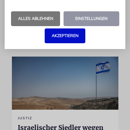
Programmdirektorin Andrea Schafarczyk
gewandt. Wir dokumentieren das Schreiben
im Wortlaut
ALLES ABLEHNEN
EINSTELLUNGEN
von Felix Schotland
AKZEPTIEREN
07.08.2026
JUSTIZ
Israelischer Siedler wegen