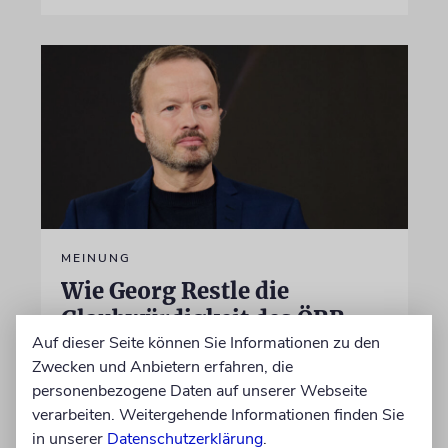
MEINUNG
Wie Georg Restle die
Glaubwürdigkeit des ÖRR
Auf dieser Seite können Sie Informationen zu den
untergräbt
Zwecken und Anbietern erfahren, die
Nach dem X-Post des Journalisten hat sich
personenbezogene Daten auf unserer Webseite
Felix Schotland, Vorstand der Synagogen-
verarbeiten. Weitergehende Informationen finden Sie
Gemeinde Köln, an WDR-
in unserer
Datenschutzerklärung
.