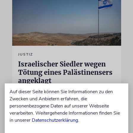
JUSTIZ
Israelischer Siedler wegen
Tötung eines Palästinensers
angeklagt
Der getötete Aktivist setzte sich gegen
Auf dieser Seite können Sie Informationen zu den
Siedlergewalt ein und war an dem Oscar-
Zwecken und Anbietern erfahren, die
prämierten Film »No Other Land« beteiligt.
personenbezogene Daten auf unserer Webseite
Jetzt steht der mutmaßliche Täter vor Gericht
verarbeiten. Weitergehende Informationen finden Sie
in unserer
Datenschutzerklärung
.
07.08.2026