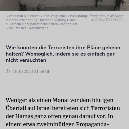
Dieses Bild aus einem Video, zeigt eine Schießübung
Foto: picture alliance /
mit der Bezeichnung Operation »Strong Pillar«
ASSOCIATED PRESS
außerhalb einer palästinensischen Stadt an der
Südküste des Gazastreifens.
Wie konnten die Terroristen ihre Pläne geheim
halten? Womöglich, indem sie es einfach gar
nicht versuchten
15.10.2023 21:59 Uhr
Weniger als einen Monat vor dem blutigen
Überfall auf Israel bereiteten sich Terroristen
der Hamas ganz offen genau darauf vor. In
einem etwa zweiminütigen Propaganda-