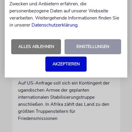
Zwecken und Anbietern erfahren, die
personenbezogene Daten auf unserer Webseite
verarbeiten. Weitergehende Informationen finden Sie
in unserer
Datenschutzerklärung
.
NAHOST
ALLES ABLEHNEN
EINSTELLUNGEN
Ugandas Parlament billigt
Truppenentsendung nach
AKZEPTIEREN
Gaza
Auf US-Anfrage soll sich ein Kontingent der
ugandischen Armee der geplanten
internationalen Stabilisierungstruppe
anschließen. In Afrika zählt das Land zu den
größten Truppenstellern für
Friedensmissionen