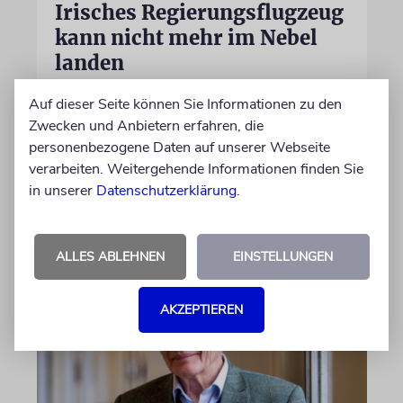
Irisches Regierungsflugzeug
kann nicht mehr im Nebel
landen
Beim Kauf der Maschine wurde bewusst auf
Auf dieser Seite können Sie Informationen zu den
das System »FalconEye« verzichtet, weil der
Zwecken und Anbietern erfahren, die
israelische Rüstungskonzern Elbit Systems an
personenbezogene Daten auf unserer Webseite
dem Produkt beteiligt ist
verarbeiten. Weitergehende Informationen finden Sie
in unserer
Datenschutzerklärung
.
07.08.2026
ALLES ABLEHNEN
EINSTELLUNGEN
AKZEPTIEREN