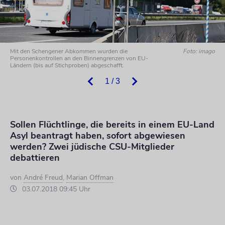
Mit den Schengener Abkommen wurden die
Foto: imago
Personenkontrollen an den Binnengrenzen von EU-
Ländern (bis auf Stichproben) abgeschafft.
1 / 3
Sollen Flüchtlinge, die bereits in einem EU-Land
Asyl beantragt haben, sofort abgewiesen
werden? Zwei jüdische CSU-Mitglieder
debattieren
von
André Freud
,
Marian Offman
03.07.2018 09:45 Uhr