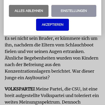
Begegnung, die ich nie vergessen werde. Ein
ALLES ABLEHNEN
EINSTELLUNGEN
vielleicht zwölf Jahre alter Junge kam mit
einem Fünfjährigen an der Hand in den
Münchner Hauptbahnhof. Wir fragten nach
AKZEPTIEREN
dem Namen seines Bruders, und er verneinte:
Es sei nicht sein Bruder, er kümmere sich um
ihn, nachdem die Eltern vom Schlauchboot
fielen und vor seinen Augen ertranken.
Ähnliche Begebenheiten wurden von Kindern
nach der Befreiung aus den
Konzentrationslagern berichtet. War dieser
Junge ein Asyltourist?
VOLKSPARTEI
Meine Partei, die CSU, ist eine
breit aufgestellte Volkspartei und toleriert ein
weites Meinungsspektrum. Dennoch