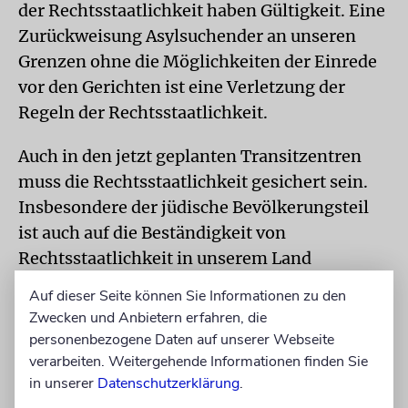
der Rechtsstaatlichkeit haben Gültigkeit. Eine
Zurückweisung Asylsuchender an unseren
Grenzen ohne die Möglichkeiten der Einrede
vor den Gerichten ist eine Verletzung der
Regeln der Rechtsstaatlichkeit.
Auch in den jetzt geplanten Transitzentren
muss die Rechtsstaatlichkeit gesichert sein.
Insbesondere der jüdische Bevölkerungsteil
ist auch auf die Beständigkeit von
Rechtsstaatlichkeit in unserem Land
angewiesen, gerade wenn Antisemitismus
Auf dieser Seite können Sie Informationen zu den
und das Erstarken der AfD alte Ängste
Zwecken und Anbietern erfahren, die
wiederaufbrechen lassen können.
personenbezogene Daten auf unserer Webseite
verarbeiten. Weitergehende Informationen finden Sie
Während des Höhepunkts der
in unserer
Datenschutzerklärung
.
Flüchtlingswelle 2015 hatte ich eine