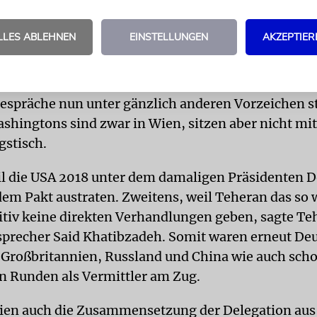
n ausverhandelt, das durch strenge Auflagen für 
 den Bau von Nuklearwaffen verhindern sollte. I
LLES ABLEHNEN
EINSTELLUNGEN
AKZEPTIER
liche Sanktionen aufgehoben.
ÄRE
Im Gegensatz zur sehr kooperativen Atmosphär
Gespräche nun unter gänzlich anderen Vorzeichen st
ashingtons sind zwar in Wien, sitzen aber nicht mi
stisch.
il die USA 2018 unter dem damaligen Präsidenten 
em Pakt austraten. Zweitens, weil Teheran das so w
itiv keine direkten Verhandlungen geben, sagte Te
recher Said Khatibzadeh. Somit waren erneut Deu
 Großbritannien, Russland und China wie auch scho
 Runden als Vermittler am Zug.
Wien auch die Zusammensetzung der Delegation aus