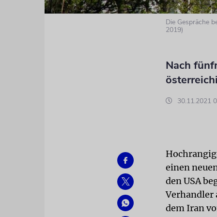
Die Gespräche be
2019)
Nach fünfm
österreic
30.11.2021 0
Hochrangig
einen neuen
den USA beg
Verhandler
dem Iran vo