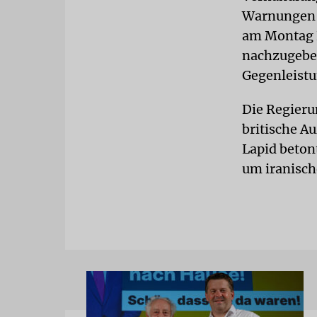
Warnungen a
am Montag B
nachzugebe
Gegenleistun
Die Regieru
britische A
Lapid beton
um iranisch