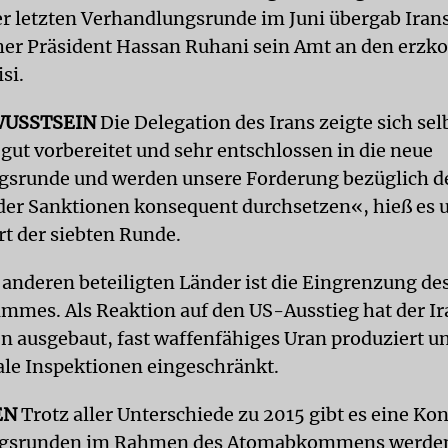
er letzten Verhandlungsrunde im Juni übergab Iran
er Präsident Hassan Ruhani sein Amt an den erzk
si.
WUSSTSEIN
Die Delegation des Irans zeigte sich se
gut vorbereitet und sehr entschlossen in die neue
srunde und werden unsere Forderung bezüglich d
er Sanktionen konsequent durchsetzen«, hieß es 
rt der siebten Runde.
r anderen beteiligten Länder ist die Eingrenzung de
mes. Als Reaktion auf den US-Ausstieg hat der Ir
 ausgebaut, fast waffenfähiges Uran produziert u
ale Inspektionen eingeschränkt.
EN
Trotz aller Unterschiede zu 2015 gibt es eine Ko
gsrunden im Rahmen des Atomabkommens werde