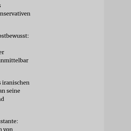
s
onservativen
lbstbewusst:
er
unmittelbar
s iranischen
an seine
nd
nstante:
n von