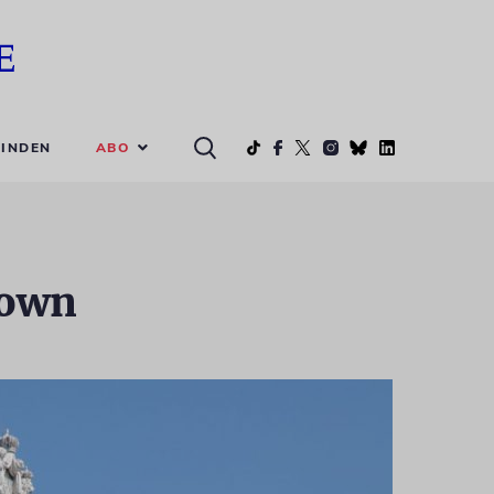
ABO
INDEN
down