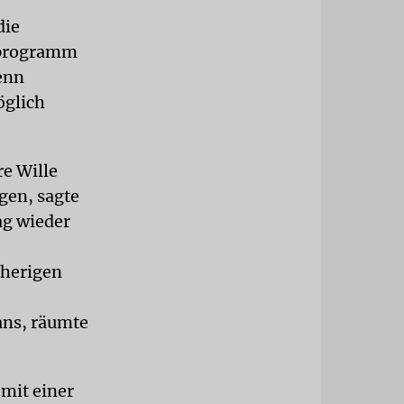
die
omprogramm
enn
öglich
re Wille
gen, sagte
ag wieder
rherigen
ans, räumte
 mit einer