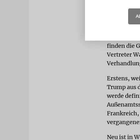
das Abkomme
Atomanlagen
A
wurden west
ATMOSPH
finden die 
Vertreter W
Verhandlung
Erstens, we
Trump aus d
werde defin
Außenamtssp
Frankreich,
vergangenen
Neu ist in 