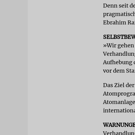
Denn seit d
pragmatisch
Ebrahim Rai
SELBSTBE
»Wir gehen 
Verhandlung
Aufhebung d
vor dem Sta
Das Ziel de
Atomprogram
Atomanlagen
internation
WARNUNG
Verhandlun