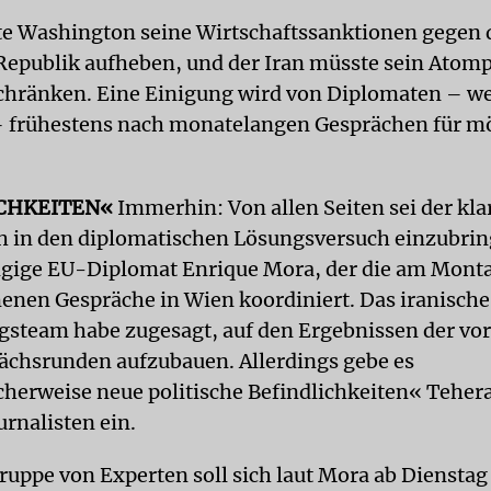
e Washington seine Wirtschaftssanktionen gegen 
Republik aufheben, und der Iran müsste sein At
chränken. Eine Einigung wird von Diplomaten – w
 frühestens nach monatelangen Gesprächen für m
CHKEITEN«
Immerhin: Von allen Seiten sei der kla
ch in den diplomatischen Lösungsversuch einzubrin
gige EU-Diplomat Enrique Mora, der die am Mont
en Gespräche in Wien koordiniert. Das iranische
steam habe zugesagt, auf den Ergebnissen der vo
ächsrunden aufzubauen. Allerdings gebe es
cherweise neue politische Befindlichkeiten« Teher
urnalisten ein.
ruppe von Experten soll sich laut Mora ab Dienstag