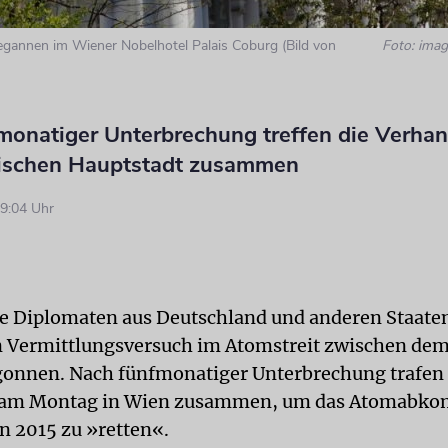
gannen im Wiener Nobelhotel Palais Coburg (Bild von
Foto: imag
onatiger Unterbrechung treffen die Verhand
hischen Hauptstadt zusammen
9:04 Uhr
e Diplomaten aus Deutschland und anderen Staate
 Vermittlungsversuch im Atomstreit zwischen dem
onnen. Nach fünfmonatiger Unterbrechung trafen 
 am Montag in Wien zusammen, um das Atomabk
n 2015 zu »retten«.