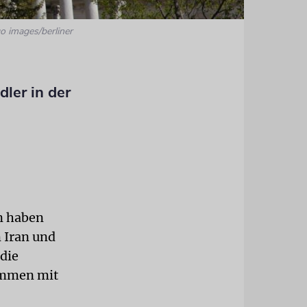
o images/berliner
ler in der
n haben
 Iran und
die
ommen mit