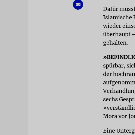
Dafür müsst
Islamische 
wieder eins
überhaupt –
gehalten.
»BEFINDLI
spürbar, si
der hochran
aufgenommen
Verhandlung
sechs Gespr
»verständli
Mora vor Jo
Eine Unterg