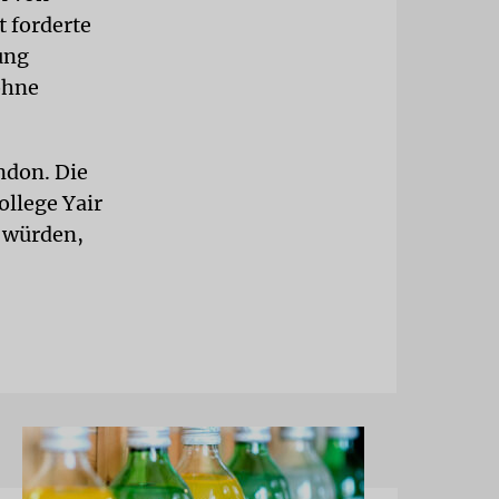
t forderte
ung
ohne
ndon. Die
ollege Yair
 würden,