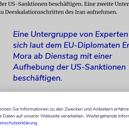
er US-Sanktionen beschäftigen. Eine zweite Unter
 zu Deeskalationsschritten des Iran aufnehmen.
Eine Untergruppe von Experten 
sich laut dem EU-Diplomaten E
Mora ab Dienstag mit einer
Aufhebung der US-Sanktionen
beschäftigen.
 stand auch im Zeichen des Corona-Lockdowns in Ö
können Sie Informationen zu den Zwecken und Anbietern erfahre
Daten auf unserer Webseite verarbeiten. Weitergehende Infor
erten trugen FFP2-Masken, als die Runde im Nobelh
enschutzerklärung
.
ell eröffnet wurde. Genau dort wurde auch vor sec