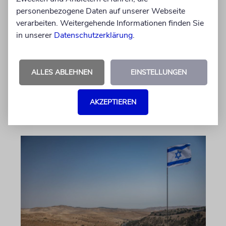
Nach dem X-Post des Journalisten hat sich
personenbezogene Daten auf unserer Webseite
Felix Schotland, Vorstand der Synagogen-
verarbeiten. Weitergehende Informationen finden Sie
Gemeinde Köln, an WDR-
in unserer
Datenschutzerklärung
.
Programmdirektorin Andrea Schafarczyk
gewandt. Wir dokumentieren das Schreiben
im Wortlaut
ALLES ABLEHNEN
EINSTELLUNGEN
von Felix Schotland
AKZEPTIEREN
07.08.2026