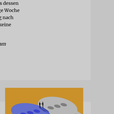
ls dessen
ige Woche
g nach
 keine
 am