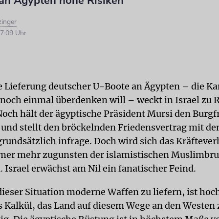
 an Ägypten hohe Risiken
zinger
7:09 Uhr
e Lieferung deutscher U-Boote an Ägypten – die Ka
noch einmal überdenken will – weckt in Israel zu 
Noch hält der ägyptische Präsident Mursi den Burgf
 und stellt den bröckelnden Friedensvertrag mit d
grundsätzlich infrage. Doch wird sich das Kräftever
mer mehr zugunsten der islamistischen Muslimbru
 Israel erwächst am Nil ein fanatischer Feind.
ieser Situation moderne Waffen zu liefern, ist hoch
as Kalkül, das Land auf diesem Wege an den Westen 