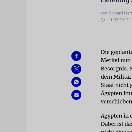
Lieferung
von
Richard Her
11.09.2012 1
Die geplant
Merkel nun 
Besorgnis. 
dem Militär
Staat nicht 
Ägypten im
verschieben.
Ägypten in d
Dabei ist d