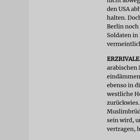
nicht abweg
den USA abh
halten. Doc
Berlin noch
Soldaten in
vermeintlic
ERZRIVAL
arabischen M
eindämmen s
ebenso in d
westliche H
zurückwies.
Muslimbrüde
sein wird, 
vertragen, h