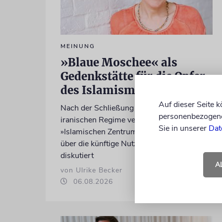
MEINUNG
»Blaue Moschee« als
Gedenkstätte für die Opfer
des Islamismus?
Auf dieser Seite 
Nach der Schließung des eng mit dem
personenbezogene 
iranischen Regime verflochtenen
Sie in unserer
Dat
»Islamischen Zentrums Hamburg« wird
über die künftige Nutzung des Ortes
diskutiert
A
von Ulrike Becker
06.08.2026