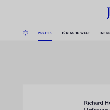
POLITIK
JÜDISCHE WELT
ISRA
Richard H