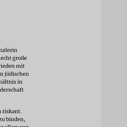
nzlerin
Recht große
rieden mit
em jüdischen
hältnis in
derschaft
 riskant.
zu binden,