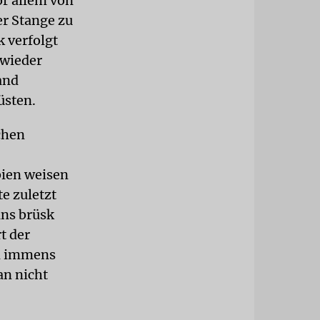
or allem von
er Stange zu
k verfolgt
 wieder
and
üsten.
chen
bien weisen
e zuletzt
ns brüsk
t der
en immens
an nicht