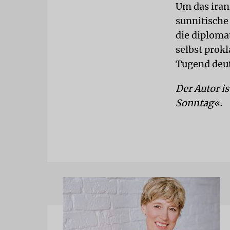
Um das irani
sunnitische
die diploma
selbst prokl
Tugend deut
Der Autor i
Sonntag«.