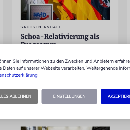
SACHSEN-ANHALT
Schoa-Relativierung als
Programm
Im Falle eines Sieges der AfD bei der
können Sie Informationen zu den Zwecken und Anbietern erfahre
Landtagswahl droht in dem Bundesland
Daten auf unserer Webseite verarbeiten. Weitergehende Infor
eine geschichtspolitische Wende
enschutzerklärung
.
LLES ABLEHNEN
EINSTELLUNGEN
AKZEPTIER
von Stefan Laurin
06.08.2026