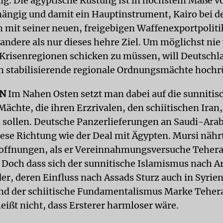
ig. Die ägyptische Rüstung ist in höchstem Maße v
ängig und damit ein Hauptinstrument, Kairo bei d
h mit seiner neuen, freigebigen Waffenexportpoliti
 andere als nur dieses hehre Ziel. Um möglichst nie
 Krisenregionen schicken zu müssen, will Deutschl
h stabilisierende regionale Ordnungsmächte hochr
EN
Im Nahen Osten setzt man dabei auf die sunnitis
ächte, die ihren Erzrivalen, den schiitischen Iran,
ollen. Deutsche Panzerlieferungen an Saudi-Ara
iese Richtung wie der Deal mit Ägypten. Mursi nährt
offnungen, als er Vereinnahmungsversuche Tehera
 Doch dass sich der sunnitische Islamismus nach Ar
r, deren Einfluss nach Assads Sturz auch in Syri
und der schiitische Fundamentalismus Marke Teher
eißt nicht, dass Ersterer harmloser wäre.