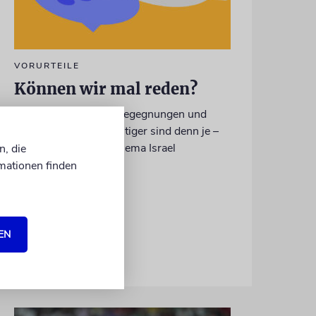
VORURTEILE
Können wir mal reden?
Warum persönliche Begegnungen und
Gespräche heute wichtiger sind denn je –
insbesondere beim Thema Israel
n, die
mationen finden
EN
von Sabine Brandes
06.08.2026