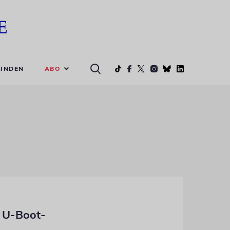
ABO
INDEN
n U-Boot-