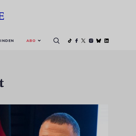
ABO
INDEN
t