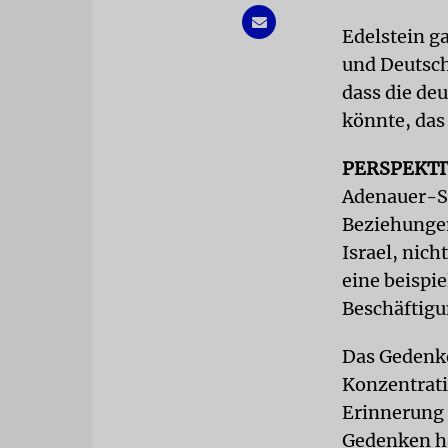
Edelstein ga
und Deutsch
dass die de
könnte, das
PERSPEKT
Adenauer-St
Beziehungen
Israel, nic
eine beispi
Beschäftigu
Das Gedenke
Konzentrati
Erinnerung 
Gedenken ha