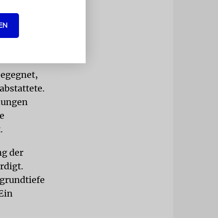
r 1987 nach
her, zuvor
EN
begegnet,
abstattete.
ehungen
e
.
ng der
rdigt.
bgrundtiefe
Ein