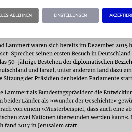
rei Jahre in einem Arbeitslager verbringen, bevor e
isen durfte. Seite 2013 ist Edelstein Knesset-Sprec
LLES ABLEHNEN
EINSTELLUNGEN
AKZEPTIER
ud-Politiker unter anderem Minister für
gelegenheiten.
nd Lammert waren sich bereits im Dezember 2015 
sset-Sprecher seinen ersten Besuch in Deutschland 
das 50-jährige Bestehen der diplomatischen Bezi
utschland und Israel, unter anderem fand dazu ein
Sitzung der Präsidien der beiden Parlamente statt
e Lammert als Bundestagspräsident die Entwicklu
 beider Länder als »Wunder der Geschichte« gewü
prach von einem »Musterbeispiel, dass auch eine a
wischen zwei Nationen überwunden werden kann«. 
 fand 2017 in Jerusalem statt.