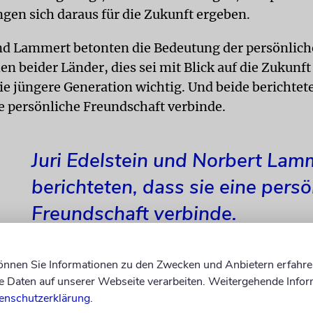
ngen sich daraus für die Zukunft ergeben.
nd Lammert betonten die Bedeutung der persönlic
n beider Länder, dies sei mit Blick auf die Zukunft
ie jüngere Generation wichtig. Und beide berichtet
ne persönliche Freundschaft verbinde.
Juri Edelstein und Norbert Lam
berichteten, dass sie eine persö
Freundschaft verbinde.
können Sie Informationen zu den Zwecken und Anbietern erfahre
Daten auf unserer Webseite verarbeiten. Weitergehende Infor
Juli Edelstein, 1958 als Sohn von Holocaust-Über
enschutzerklärung
.
ammt aus der ehemaligen Sowjetunion. Dort musst