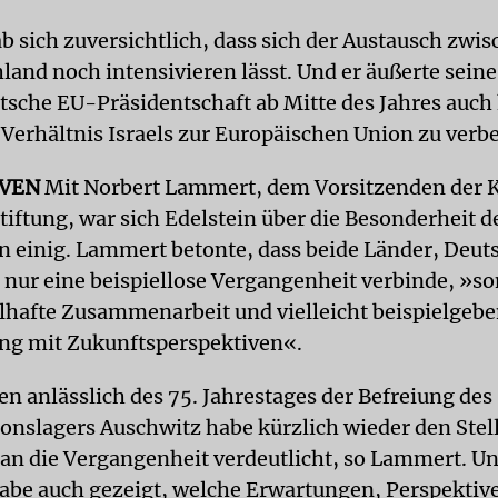
b sich zuversichtlich, dass sich der Austausch zwis
land noch intensivieren lässt. Und er äußerte sein
utsche EU-Präsidentschaft ab Mitte des Jahres auch
 Verhältnis Israels zur Europäischen Union zu verb
IVEN
Mit Norbert Lammert, dem Vorsitzenden der 
iftung, war sich Edelstein über die Besonderheit d
 einig. Lammert betonte, dass beide Länder, Deut
ht nur eine beispiellose Vergangenheit verbinde, »s
elhafte Zusammenarbeit und vielleicht beispielgeb
ng mit Zukunftsperspektiven«.
n anlässlich des 75. Jahrestages der Befreiung des
onslagers Auschwitz habe kürzlich wieder den Stel
an die Vergangenheit verdeutlicht, so Lammert. Un
be auch gezeigt, welche Erwartungen, Perspektiv