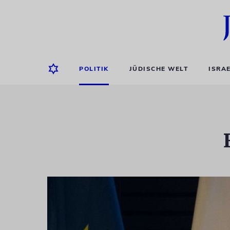
POLITIK
JÜDISCHE WELT
ISRA