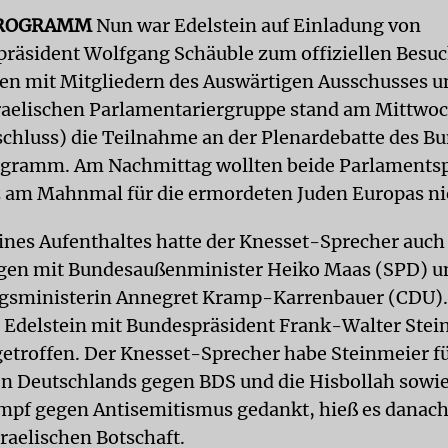
ROGRAMM
Nun war Edelstein auf Einladung von
räsident Wolfgang Schäuble zum offiziellen Besuch
en mit Mitgliedern des Auswärtigen Ausschusses u
aelischen Parlamentariergruppe stand am Mittwo
chluss) die Teilnahme an der Plenardebatte des B
ogramm. Am Nachmittag wollten beide Parlaments
 am Mahnmal für die ermordeten Juden Europas ni
nes Aufenthaltes hatte der Knesset-Sprecher auch
gen mit Bundesaußenminister Heiko Maas (SPD) u
gsministerin Annegret Kramp-Karrenbauer (CDU).
Edelstein mit Bundespräsident Frank-Walter Stei
roffen. Der Knesset-Sprecher habe Steinmeier fü
Deutschlands gegen BDS und die Hisbollah sowie
mpf gegen Antisemitismus gedankt, hieß es danach
raelischen Botschaft.