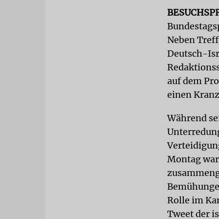
BESUCHSP
Bundestagsp
Neben Treff
Deutsch-Isr
Redaktionss
auf dem Pr
einen Kranz
Während sei
Unterredun
Verteidigun
Montag war 
zusammenget
Bemühungen 
Rolle im Ka
Tweet der is