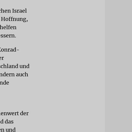
chen Israel
e Hoffnung,
 helfen
essern.
Konrad-
er
schland und
ondern auch
ende
lenwert der
d das
en und