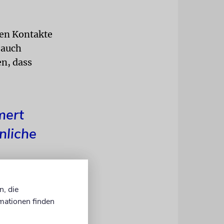
hen Kontakte
 auch
en, dass
mert
nliche
n, die
mationen finden
lebenden
e der