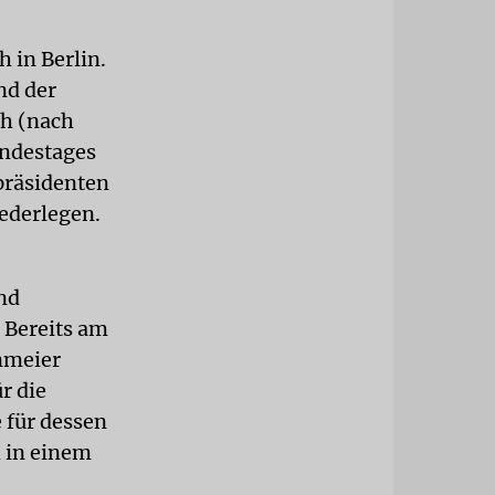
 in Berlin.
nd der
ch (nach
undestages
präsidenten
ederlegen.
nd
 Bereits am
nmeier
r die
 für dessen
 in einem