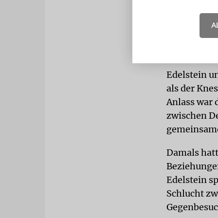
Refusenik d
Israel ausre
A
war der Lik
Diasporaan
Edelstein u
als der Kne
Anlass war 
zwischen De
gemeinsame 
Damals hatt
Beziehungen
Edelstein s
Schlucht z
Gegenbesuch