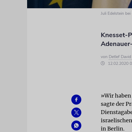
Juli Edelstein b
Knesset-Pr
Adenauer-
von
Detlef Davi
12.02.2020 0
»Wir haben 
sagte der Pr
Dienstagabe
israelische
in Berlin.