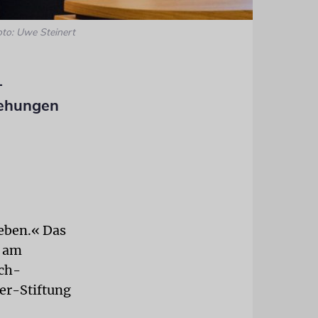
oto: Uwe Steinert
-
iehungen
geben.« Das
, am
sch-
er-Stiftung