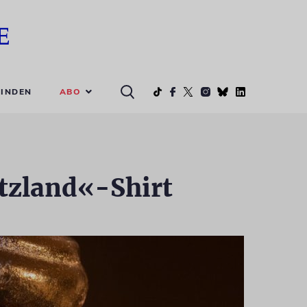
ABO
INDEN
tzland«-Shirt