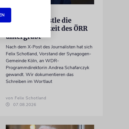
MEINUNG
EN
Wie Georg Restle die
Glaubwürdigkeit des ÖRR
untergräbt
Nach dem X-Post des Journalisten hat sich
Felix Schotland, Vorstand der Synagogen-
Gemeinde Köln, an WDR-
Programmdirektorin Andrea Schafarczyk
gewandt. Wir dokumentieren das
Schreiben im Wortlaut
von Felix Schotland
07.08.2026