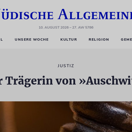
10. AUGUST 2026
– 27. AW 5786
EL
UNSERE WOCHE
KULTUR
RELIGION
GEME
JUSTIZ
ür Trägerin von »Auschwi