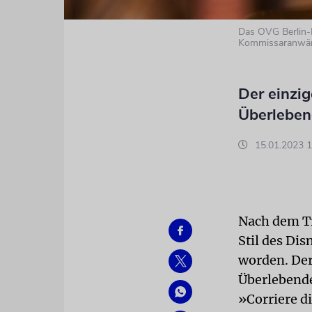
Das OVG Berlin-
Kommissaranwär
Der einzig
Überlebend
15.01.2023 1
Nach dem Tr
Stil des Dis
worden. Der
Überlebenden
»Corriere d