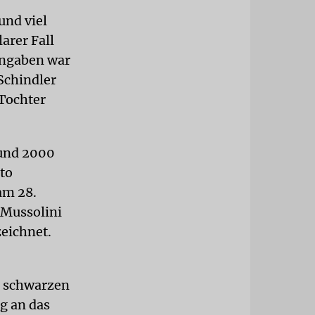
und viel
arer Fall
Angaben war
Schindler
 Tochter
Rund 2000
ito
am 28.
 Mussolini
zeichnet.
m schwarzen
g an das