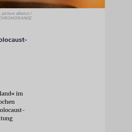
 picture alliance /
CHROMORANGE
Holocaust-
zland« im
rochen
Holocaust-
itung