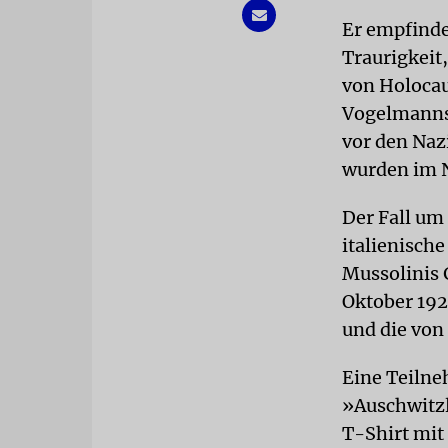
Er empfinde
Traurigkeit,
von Holoca
Vogelmanns 
vor den Naz
wurden im N
Der Fall um
italienisch
Mussolinis 
Oktober 192
und die von
Eine Teilne
»Auschwitzl
T-Shirt mit