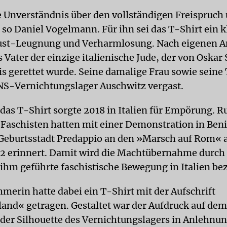
 Unverständnis über den vollständigen Freispruch 
 so Daniel Vogelmann. Für ihn sei das T-Shirt ein kl
ust-Leugnung und Verharmlosung. Nach eigenen 
Vater der einzige italienische Jude, der von Oskar 
is gerettet wurde. Seine damalige Frau sowie seine
S-Vernichtungslager Auschwitz vergast.
 das T-Shirt sorgte 2018 in Italien für Empörung. 
e Faschisten hatten mit einer Demonstration in Ben
Geburtsstadt Predappio an den »Marsch auf Rom« 
2 erinnert. Damit wird die Machtübernahme durch
 ihm geführte faschistische Bewegung in Italien be
hmerin hatte dabei ein T-Shirt mit der Aufschrift
and« getragen. Gestaltet war der Aufdruck auf de
 der Silhouette des Vernichtungslagers in Anlehnun