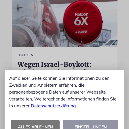
DUBLIN
Wegen Israel-Boykott:
Irisches Regierungsflugzeug
Auf dieser Seite können Sie Informationen zu den
kann nicht mehr im Nebel
Zwecken und Anbietern erfahren, die
landen
personenbezogene Daten auf unserer Webseite
verarbeiten. Weitergehende Informationen finden Sie
Beim Kauf der Maschine wurde bewusst auf
in unserer
Datenschutzerklärung
.
das System »FalconEye« verzichtet, weil der
israelische Rüstungskonzern Elbit Systems an
dem Produkt beteiligt ist
ALLES ABLEHNEN
EINSTELLUNGEN