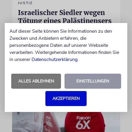
JUSTIZ
Israelischer Siedler wegen
Tötung eines Palästinensers
angeklagt
Auf dieser Seite können Sie Informationen zu den
Zwecken und Anbietern erfahren, die
Der getötete Aktivist setzte sich gegen
personenbezogene Daten auf unserer Webseite
Siedlergewalt ein und war an dem Oscar-
verarbeiten. Weitergehende Informationen finden Sie
prämierten Film »No Other Land« beteiligt.
in unserer
Datenschutzerklärung
.
Jetzt steht der mutmaßliche Täter vor Gericht
07.08.2026
ALLES ABLEHNEN
EINSTELLUNGEN
AKZEPTIEREN