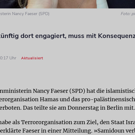
sterin Nancy Faeser (SPD)
Foto: pi
künftig dort engagiert, muss mit Konsequen
10:17 Uhr
Aktualisiert
ministerin Nancy Faeser (SPD) hat die islamistis
erorganisation Hamas und das pro-palästinensisc
rboten. Das teilte sie am Donnerstag in Berlin mit.
abe als Terrororganisation zum Ziel, den Staat Isra
erklärte Faeser in einer Mitteilung. »Samidoun verb