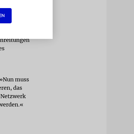
im Vorfeld
EN
ieses Verbot
m Donnerstag
chreitungen
es
. »Nun muss
eren, das
-Netzwerk
 werden.«