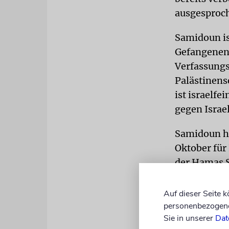
ausgesproch
Samidoun ist
Gefangenens
Verfassungs
Palästinens
ist israelf
gegen Israel
Samidoun ha
Oktober für
der Hamas S
verteilten.
Auf dieser Seite 
Kanzler Ola
personenbezogene 
Hamas auf I
Sie in unserer
Dat