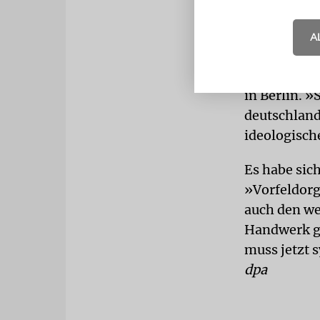
Organisatio
eines Verbo
A
Der Zentral
ist konsequ
in Berlin. 
deutschlandw
ideologische
Es habe sic
»Vorfeldorg
auch den we
Handwerk g
muss jetzt 
dpa