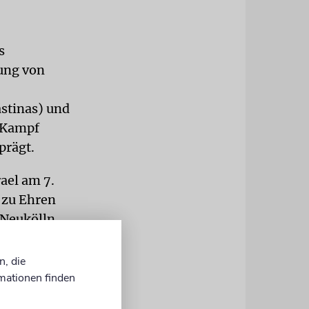
s
ung von
ästinas) und
n Kampf
prägt.
ael am 7.
 zu Ehren
 Neukölln
n, die
griff der
mationen finden
 beiden