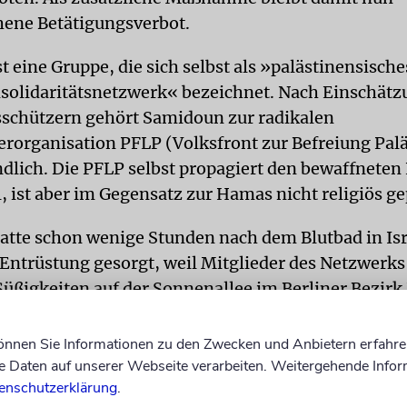
ene Betätigungsverbot.
 eine Gruppe, die sich selbst als »palästinensische
olidaritätsnetzwerk« bezeichnet. Nach Einschätz
schützern gehört Samidoun zur radikalen
erorganisation PFLP (Volksfront zur Befreiung Pal
eindlich. Die PFLP selbst propagiert den bewaffnete
, ist aber im Gegensatz zur Hamas nicht religiös ge
tte schon wenige Stunden nach dem Blutbad in Isr
 Entrüstung gesorgt, weil Mitglieder des Netzwerks
üßigkeiten auf der Sonnenallee im Berliner Bezirk
können Sie Informationen zu den Zwecken und Anbietern erfahre
f Scholz (SPD) hatte bereits kurz nach dem Terroran
Daten auf unserer Webseite verarbeiten. Weitergehende Infor
srael Anfang Oktober ein Betätigungsverbot für die
enschutzerklärung
.