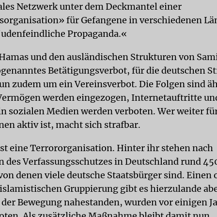
ales Netzwerk unter dem Deckmantel einer
tsorganisation» für Gefangene in verschiedenen L
 judenfeindliche Propaganda.«
 Hamas und den ausländischen Strukturen von Sam
ogenanntes Betätigungsverbot, für die deutschen S
n zudem um ein Vereinsverbot. Die Folgen sind äh
Vermögen werden eingezogen, Internetauftritte un
 in sozialen Medien werden verboten. Wer weiter für
en aktiv ist, macht sich strafbar.
st eine Terrororganisation. Hinter ihr stehen nach
 des Verfassungsschutzes in Deutschland rund 45
on denen viele deutsche Staatsbürger sind. Einen o
 islamistischen Gruppierung gibt es hierzulande abe
e der Bewegung nahestanden, wurden vor einigen J
boten. Als zusätzliche Maßnahme bleibt damit nun