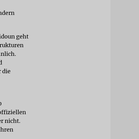
ändern
idoun geht
trukturen
nlich.
d
 die
0
ffiziellen
r nicht.
ahren