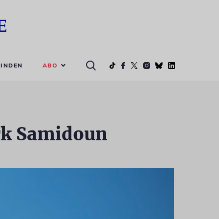
ABO
INDEN
rk Samidoun