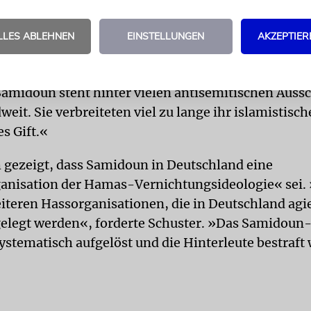
nen in Aussicht gestellt. Eine solche Ankündigung 
ts ist sehr ungewöhnlich.
LLES ABLEHNEN
EINSTELLUNGEN
AKZEPTIER
rat der Juden hat das Samidoun-Verbot begrüßt. »D
ent und richtig«, sagte Präsident Josef Schuster a
»Samidoun steht hinter vielen antisemitischen Auss
eit. Sie verbreiteten viel zu lange ihr islamistisch
s Gift.«
h gezeigt, dass Samidoun in Deutschland eine
anisation der Hamas-Vernichtungsideologie« sei
iteren Hassorganisationen, die in Deutschland agi
elegt werden«, forderte Schuster. »Das Samidoun
systematisch aufgelöst und die Hinterleute bestraft