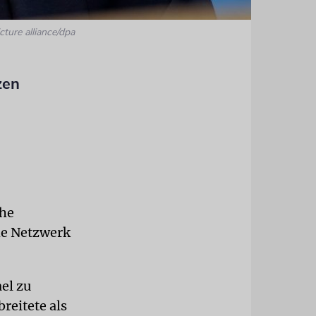
cture alliance/dpa
zen
che
he Netzwerk
el zu
reitete als