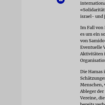
internation
«Solidaritä
israel- und
Im Fall von
es um ein s
von Samidou
Eventuelle 
Aktivitäten
Organisation
Die Hamas i
Schätzungen
Menschen, v
Ableger der
Vereine, di
bereits ver