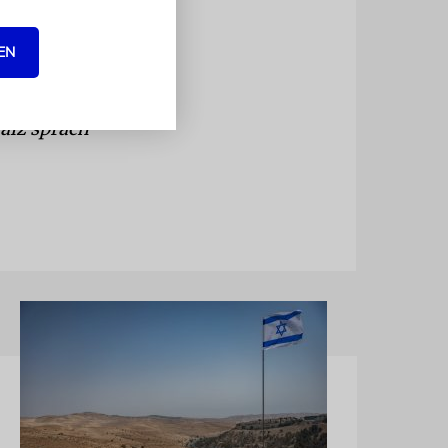
ndung
 werde ich
EN
alz sprach