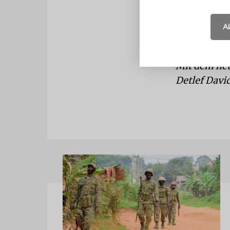
gegenüber 
judenfeindli
A
achten.
Mit dem neu
Detlef Davi