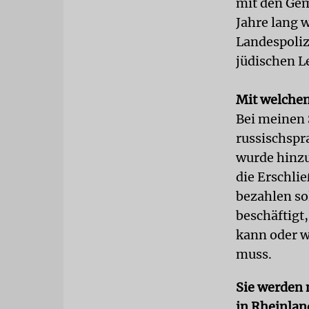
mit den Gem
Jahre lang 
Landespoliz
jüdischen L
Mit welche
Bei meinen 
russischspr
wurde hinzu
die Erschli
bezahlen so
beschäftigt
kann oder w
muss.
Sie werden 
in Rheinland