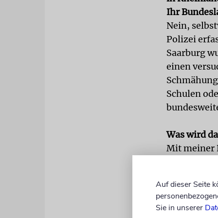
Ihr Bundesla
Nein, selbs
Polizei erfa
Saarburg wu
einen versu
Schmähungen
Schulen od
bundesweit
Was wird d
Mit meiner 
Zeichen gese
von Antisemi
Auf dieser Seite 
Stabsstelle
personenbezogene 
Ministerien
Sie in unserer
Dat
die durch B