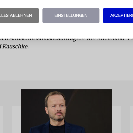
dem Judentum abbauen. Und bei der konkreten Ah
cher Vorfälle gilt es, klare Kante zu zeigen. Darauf
LLES ABLEHNEN
EINSTELLUNGEN
AKZEPTIER
en Antisemitismusbeauftragten von Rheinland-Pf
d Kauschke.