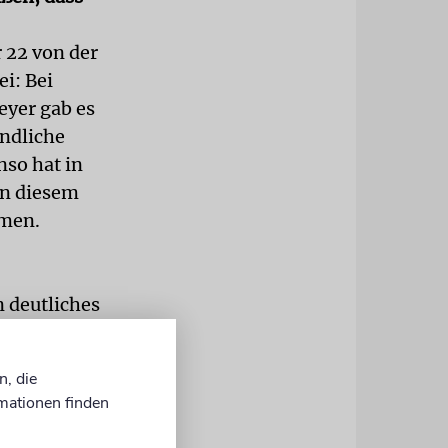
 22 von der
ei: Bei
eyer gab es
ndliche
so hat in
on diesem
mmen.
 deutliches
le sein, die
i eine Art
n, die
nen
mationen finden
begleitet,
iments