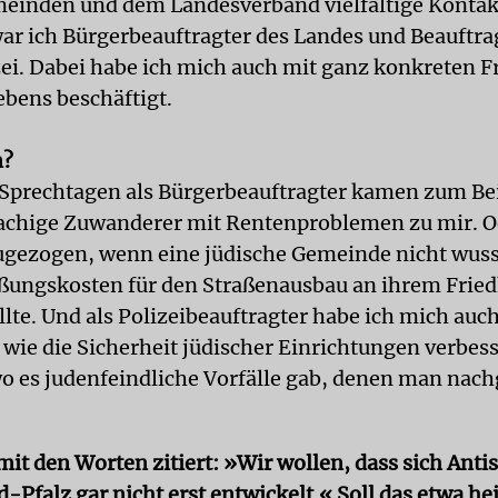
einden und dem Landesverband vielfältige Kontak
war ich Bürgerbeauftragter des Landes und Beauftrag
ei. Dabei habe ich mich auch mit ganz konkreten F
ebens beschäftigt.
n?
Sprechtagen als Bürgerbeauftragter kamen zum Bei
achige Zuwanderer mit Rentenproblemen zu mir. O
gezogen, wenn eine jüdische Gemeinde nicht wusst
eßungskosten für den Straßenausbau an ihrem Frie
llte. Und als Polizeibeauftragter habe ich mich auc
, wie die Sicherheit jüdischer Einrichtungen verbes
o es judenfeindliche Vorfälle gab, denen man nac
mit den Worten zitiert: »Wir wollen, dass sich Ant
-Pfalz gar nicht erst entwickelt.« Soll das etwa he