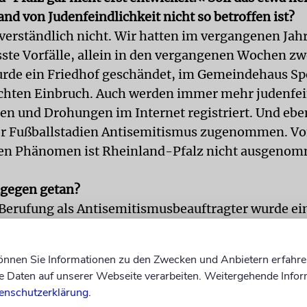
nd von Judenfeindlichkeit nicht so betroffen ist?
tverständlich nicht. Wir hatten im vergangenen Jahr
sste Vorfälle, allein in den vergangenen Wochen zw
rde ein Friedhof geschändet, im Gemeindehaus Sp
chten Einbruch. Auch werden immer mehr judenfei
 und Drohungen im Internet registriert. Und eben
er Fußballstadien Antisemitismus zugenommen. V
en Phänomen ist Rheinland-Pfalz nicht ausgeno
agegen getan?
Berufung als Antisemitismusbeauftragter wurde ein
tzt. Ich will ganz unbürokratisch Anlaufstelle für al
tismus betroffen sind. Ich habe in der Staatskanzle
können Sie Informationen zu den Zwecken und Anbietern erfahre
, dort werden die Maßnahmen zwischen den einzel
Daten auf unserer Webseite verarbeiten. Weitergehende Infor
 koordiniert. Projekte und Veranstaltungen werden 
enschutzerklärung
.
egegnung und Information Vorurteile und Ressent