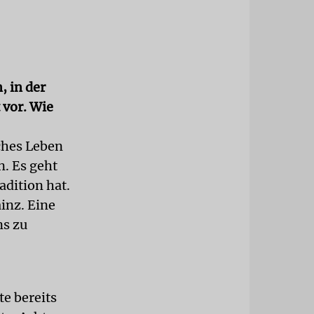
, in der
 vor. Wie
sches Leben
. Es geht
adition hat.
inz. Eine
ns zu
te bereits