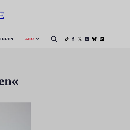
ABO
INDEN
gen«