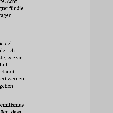
te. Acht
ter für die
ragen
spiel
der ich
e, wie sie
dhof
h damit
sert werden
hgehen
isemitismus
ißen, dass