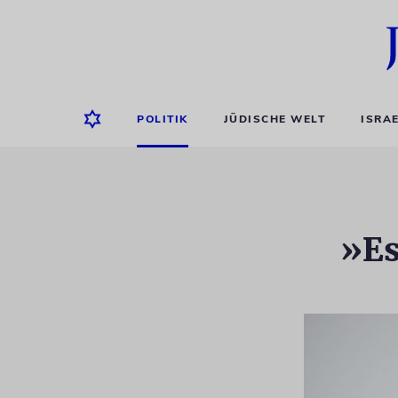
POLITIK
JÜDISCHE WELT
ISRA
»Es