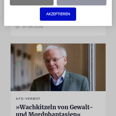
israelische Rüstungskonzern Elbit Systems an
dem Produkt beteiligt ist
AKZEPTIEREN
07.08.2026
AFD-VERBOT
»Wachkitzeln von Gewalt-
und Mordphantasien«