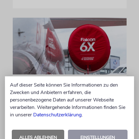
DUBLIN
Auf dieser Seite können Sie Informationen zu den
Zwecken und Anbietern erfahren, die
Wegen Israel-Boykott:
personenbezogene Daten auf unserer Webseite
Irisches Regierungsflugzeug
verarbeiten. Weitergehende Informationen finden Sie
kann nicht mehr im Nebel
in unserer
Datenschutzerklärung
.
landen
Beim Kauf der Maschine wurde bewusst auf
ALLES ABLEHNEN
EINSTELLUNGEN
das System »FalconEye« verzichtet, weil der