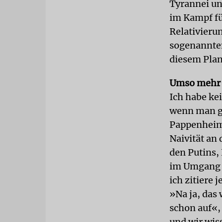
Tyrannei un
im Kampf für
Relativieru
sogenannte
diesem Plan
Umso mehr s
Ich habe ke
wenn man ge
Pappenheime
Naivität an
den Putins, 
im Umgang m
ich zitiere 
»Na ja, das 
schon auf«,
und wir wiss