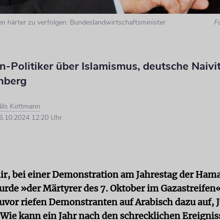
ten härter zu verfolgen: Bundeslandwirtschaftsminister
F
-Politiker über Islamismus, deutsche Naivi
nberg
ils Kottmann
.10.2024 12:20 Uhr
r, bei einer Demonstration am Jahrestag der Ham
rde »der Märtyrer des 7. Oktober im Gaza­streifen
uvor riefen Demonstranten auf Arabisch dazu auf, 
 Wie kann ein Jahr nach den schrecklichen Ereignis