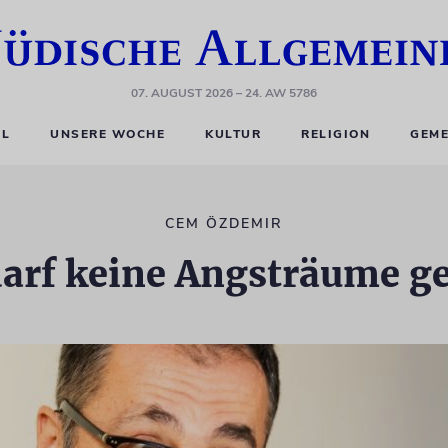
07. AUGUST 2026
– 24. AW 5786
EL
UNSERE WOCHE
KULTUR
RELIGION
GEME
CEM ÖZDEMIR
darf keine Angsträume g