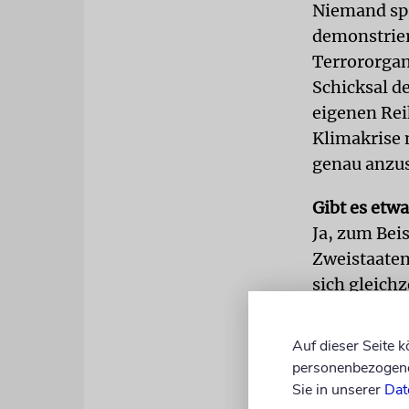
Niemand spri
demonstrier
Terrororgan
Schicksal de
eigenen Rei
Klimakrise 
genau anzus
Gibt es etw
Ja, zum Bei
Zweistaaten
sich gleich
Islamischen
abnehmen, d
Auf dieser Seite 
Fall ist, st
personenbezogene 
Sie in unserer
Dat
Apropos, Ba