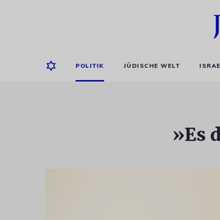
POLITIK
JÜDISCHE WELT
ISRA
»Es 