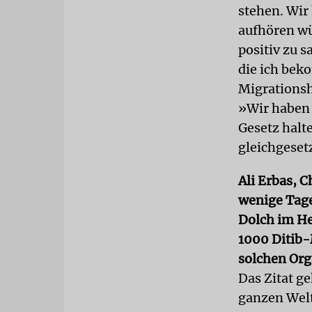
stehen. Wir
aufhören wü
positiv zu 
die ich be
Migrationsh
»Wir haben d
Gesetz hal
gleichgeset
Ali Erbas, 
wenige Tage
Dolch im He
1000 Ditib-
solchen Org
Das Zitat g
ganzen Welt 