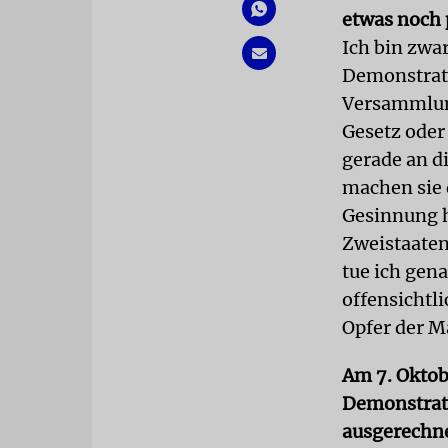
etwas noch 
Ich bin zwa
Demonstrati
Versammlung
Gesetz oder
gerade an d
machen sie 
Gesinnung h
Zweistaatenl
tue ich gena
offensichtl
Opfer der M
Am 7. Oktob
Demonstrati
ausgerechne