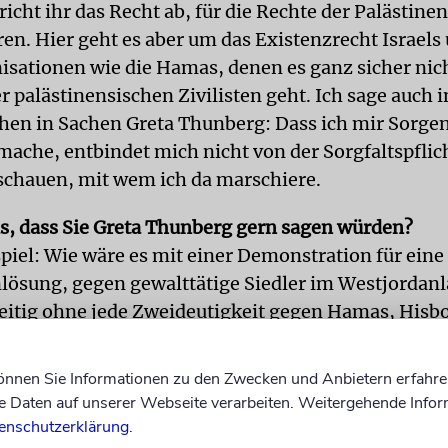
cht ihr das Recht ab, für die Rechte der Palästinen
en. Hier geht es aber um das Existenzrecht Israel
isationen wie die Hamas, denen es ganz sicher nic
r palästinensischen Zivilisten geht. Ich sage auch i
hen in Sachen Greta Thunberg: Dass ich mir Sorge
mache, entbindet mich nicht von der Sorgfaltspflic
chauen, mit wem ich da marschiere.
as, dass Sie Greta Thunberg gern sagen würden?
spiel: Wie wäre es mit einer Demonstration für eine
lösung, gegen gewalttätige Siedler im Westjordanl
zeitig ohne jede Zweideutigkeit gegen Hamas, Hisb
 Dschihad richtet? Dann, aber auch nur dann, würde
ass es ihr um die Menschenrechte geht. Solange di
können Sie Informationen zu den Zwecken und Anbietern erfahre
ehen wir auf unterschiedlichen Seiten der Barrikade.
Daten auf unserer Webseite verarbeiten. Weitergehende Infor
enschutzerklärung
.
rrikaden: Nachdem Sie in der »Frankfurter Allgem