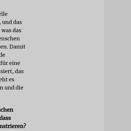
lle
, und das
 was das
Menschen
ren. Damit
de
für eine
siert, das
eht es
n und die
ischen
 dass
nstrieren?