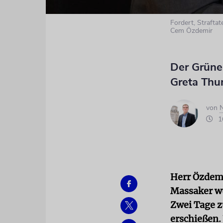
Fordert, Strafta
Cem Özdemir
Der Grünen
Greta Thu
von
N
16
Herr Özdemi
Massaker wu
Zwei Tage z
erschießen.