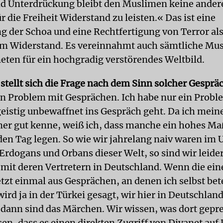
d Unterdrückung bleibt den Muslimen keine andere
 die Freiheit Widerstand zu leisten.« Das ist eine
ng der Schoa und eine Rechtfertigung von Terror al
m Widerstand. Es vereinnahmt auch sämtliche Mus
eten für ein hochgradig verstörendes Weltbild.
tellt sich die Frage nach dem Sinn solcher Gesprä
in Problem mit Gesprächen. Ich habe nur ein Probl
istig unbewaffnet ins Gespräch geht. Da ich mein
r gut kenne, weiß ich, dass manche ein hohes Ma
 den Tag legen. So wie wir jahrelang naiv waren i
Erdogans und Orbans dieser Welt, so sind wir leide
it deren Vertretern in Deutschland. Wenn die ei
jetzt einmal aus Gesprächen, an denen ich selbst bete
wird ja in der Türkei gesagt, wir hier in Deutschlan
 dann sind das Märchen. Wir wissen, was dort gepre
en, dass es einen direkten Zugriff von Diyanet auf D