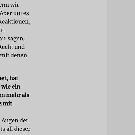
enn wir
 Aber um es
 Reaktionen,
it
mir sagen:
 Recht und
 mit denen
et, hat
 wie ein
en mehr als
z mit
n Augen der
s all dieser