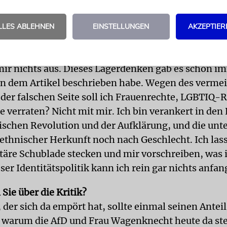
ne konsequentere Migrationspolitik gefordert habe
en Kritiker wie der Berliner SPD-Politiker Orkan Ö
LLES ABLEHNEN
EINSTELLUNGEN
AKZEPTIER
ürden als »migrantisierter Politiker umfallen«. Ärg
erdenken
?
ir nichts aus. Dieses Lagerdenken gab es schon i
 in dem Artikel beschrieben habe. Wegen des verme
n der falschen Seite soll ich Frauenrechte, LGBTIQ-
 verraten? Nicht mit mir. Ich bin verankert in den
ischen Revolution und der Aufklärung, und die unt
ethnischer Herkunft noch nach Geschlecht. Ich las
itäre Schublade stecken und mir vorschreiben, was 
eser Identitätspolitik kann ich rein gar nichts anfan
Sie über die Kritik?
 der sich da empört hat, sollte einmal seinen Antei
 warum die AfD und Frau Wagenknecht heute da ste