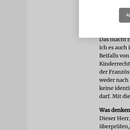
Zeitung« ei
unterstellt
A
Ihnen, Sie w
dieses Lag
Das macht m
ich es auch
Beifalls vo
Kinderrechte
der Französ
weder nach 
keine ident
darf. Mit di
Was denken 
Dieser Herr,
überprüfen,