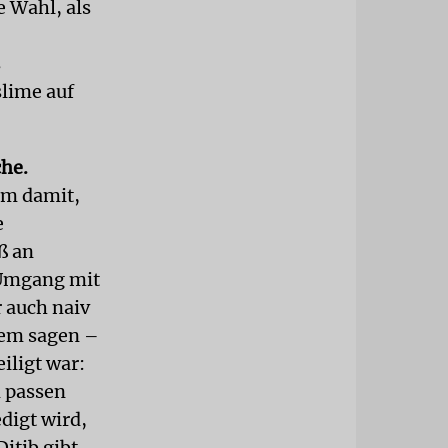
 Wahl, als
s
lime auf
che.
em damit,
e
ß an
m Umgang mit
r auch naiv
nem sagen –
iligt war:
d passen
digt wird,
itib gibt.