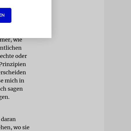
n,
zdemir
EN
ert Sie
mmer, wie
intlichen
Rechte oder
 Prinzipien
erscheiden
se mich in
ich sagen
gen.
l daran
hen, wo sie