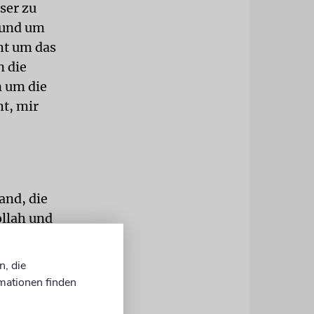
ser zu
s und um
ht um das
n die
n um die
ht, mir
and, die
ollah und
 ich ihr
es nicht der
n, die
mationen finden
einen