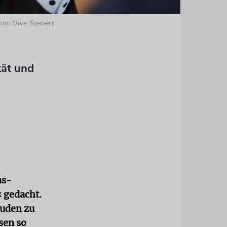
oto: Uwe Steinert
tät und
as-
« gedacht.
Juden zu
sen so