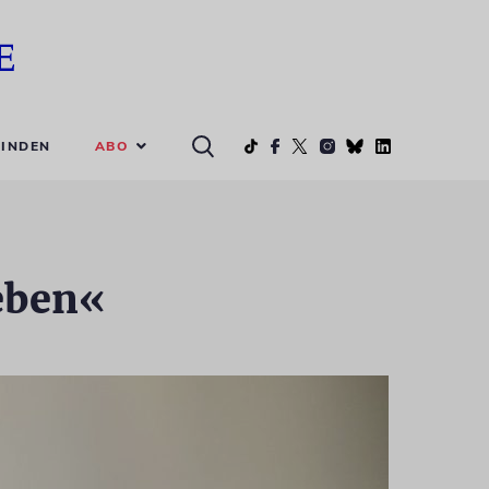
ABO
INDEN
eben«