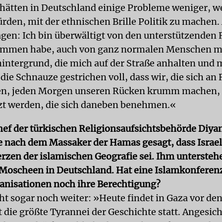
 hätten in Deutschland einige Probleme weniger, w
rden, mit der ethnischen Brille Politik zu machen.
sagen: Ich bin überwältigt von den unterstützenden
kommen habe, auch von ganz normalen Menschen m
intergrund, die mich auf der Straße anhalten und 
ie Schnauze gestrichen voll, dass wir, die sich an
ten, jeden Morgen unseren Rücken krumm machen,
zt werden, die sich daneben benehmen.«
Chef der türkischen Religionsaufsichtsbehörde Diyan
 nach dem Massaker der Hamas gesagt, dass Israel
rzen der islamischen Geografie sei. Ihm untersteh
Moscheen in Deutschland. Hat eine Islamkonferen
anisationen noch ihre Berechtigung?
eht sogar noch weiter: »Heute findet in Gaza vor de
die größte Tyrannei der Geschichte statt. Angesicht