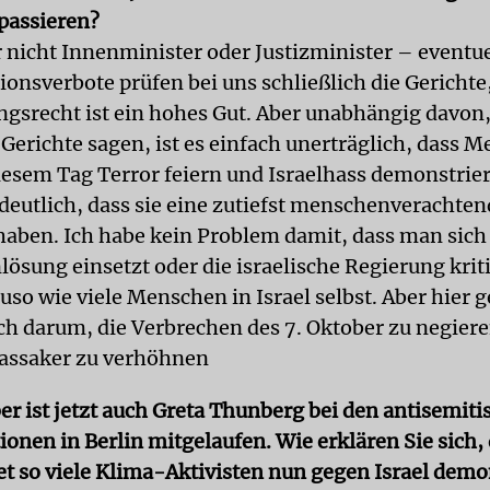
passieren?
r nicht Innenminister oder Justizminister – eventue
onsverbote prüfen bei uns schließlich die Gerichte
srecht ist ein hohes Gut. Aber unabhängig davon,
 Gerichte sagen, ist es einfach unerträglich, dass 
iesem Tag Terror feiern und Israelhass demonstrie
deutlich, dass sie eine zutiefst menschenverachten
aben. Ich habe kein Problem damit, dass man sich 
ösung einsetzt oder die israelische Regierung kriti
uso wie viele Menschen in Israel selbst. Aber hier g
ich darum, die Verbrechen des 7. Oktober zu negiere
assaker zu verhöhnen
er ist jetzt auch Greta Thunberg bei den antisemit
onen in Berlin mitgelaufen. Wie erklären Sie sich,
t so viele Klima-Aktivisten nun gegen Israel demo