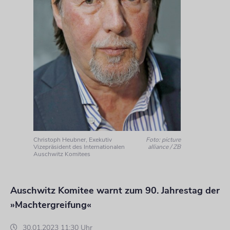
Christoph Heubner, Exekutiv
Foto: picture
Vizepräsident des Internationalen
alliance / ZB
Auschwitz Komitees
Auschwitz Komitee warnt zum 90. Jahrestag der
»Machtergreifung«
30.01.2023 11:30 Uhr