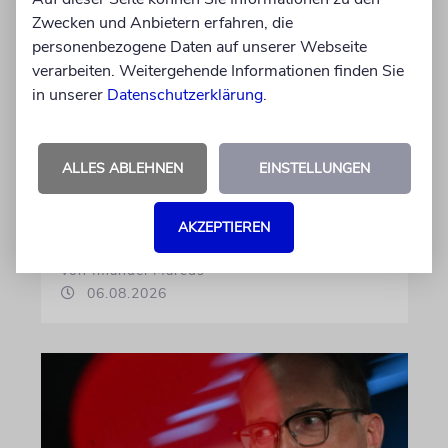
Zwecken und Anbietern erfahren, die
KOMMENTAR
personenbezogene Daten auf unserer Webseite
verarbeiten. Weitergehende Informationen finden Sie
Landtagswahlkampf mit
in unserer
Datenschutzerklärung
.
Israelfeindlichkeit
Mit einem vielleicht auf den ersten Blick
unschuldigen Satz macht das BSW
ALLES ABLEHNEN
EINSTELLUNGEN
Stimmung. Gegen den einzigen jüdischen
Staat, die »Zionisten« und damit die Juden
AKZEPTIEREN
von Imanuel Marcus
06.08.2026