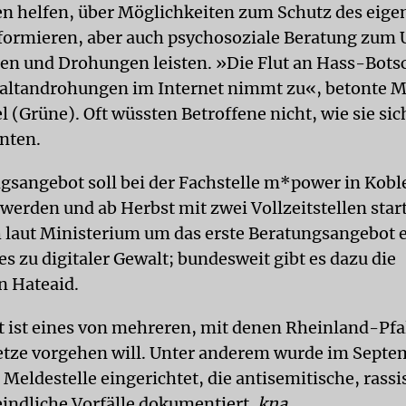
n helfen, über Möglichkeiten zum Schutz des eige
formieren, aber auch psychosoziale Beratung zum
en und Drohungen leisten. »Die Flut an Hass-Botsc
altandrohungen im Internet nimmt zu«, betonte M
l (Grüne). Oft wüssten Betroffene nicht, wie sie si
nten.
gsangebot soll bei der Fachstelle m*power in Kobl
werden und ab Herbst mit zwei Vollzeitstellen star
h laut Ministerium um das erste Beratungsangebot 
s zu digitaler Gewalt; bundesweit gibt es dazu die
n Hateaid.
 ist eines von mehreren, mit denen Rheinland-Pfa
tze vorgehen will. Unter anderem wurde im Septe
Meldestelle eingerichtet, die antisemitische, rassi
ndliche Vorfälle dokumentiert.
kna