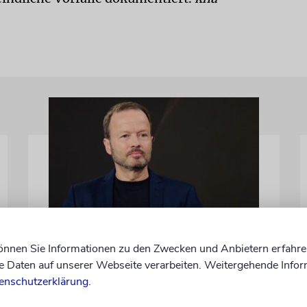
MEINUNG
können Sie Informationen zu den Zwecken und Anbietern erfahre
Wie Georg Restle die
Daten auf unserer Webseite verarbeiten. Weitergehende Infor
Glaubwürdigkeit des ÖRR
enschutzerklärung
.
untergräbt