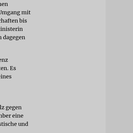
nen
 Umgang mit
haften bis
inisterin
ch dagegen
enz
ten. Es
eines
lz gegen
mber eine
stische und