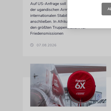
Auf US-Anfrage soll sich ein Kontingent
A
der ugandischen Armee der geplanten
internationalen Stabilisierungstruppe
anschließen. In Afrika zählt das Land zu
den größten Truppenstellern für
Friedensmissionen
07.08.2026