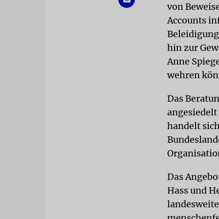
von Beweise
Accounts in
Beleidigung
hin zur Gew
Anne Spiege
wehren kön
Das Beratun
angesiedelt 
handelt sic
Bundeslande
Organisatio
Das Angebot
Hass und He
landesweite 
menschenfei