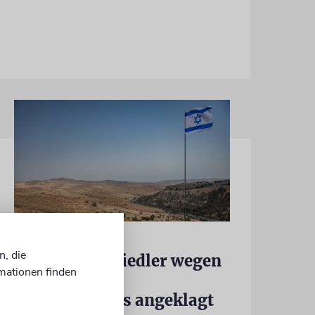
JUSTIZ
n, die
Israelischer Siedler wegen
mationen finden
Tötung eines
Palästinensers angeklagt