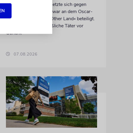
Der getötete Aktivist setzte sich gegen
EN
Siedlergewalt ein und war an dem Oscar-
prämierten Film »No Other Land« beteiligt.
Jetzt steht der mutmaßliche Täter vor
Gericht
07.08.2026