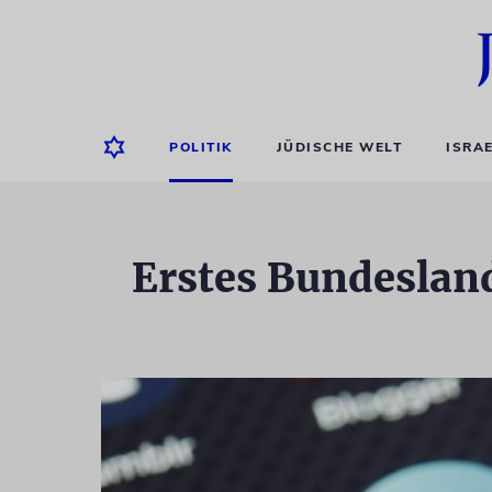
POLITIK
JÜDISCHE WELT
ISRA
Erstes Bundesland