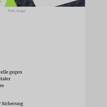
Foto: imago
telle gegen
italer
as
r Sicherung