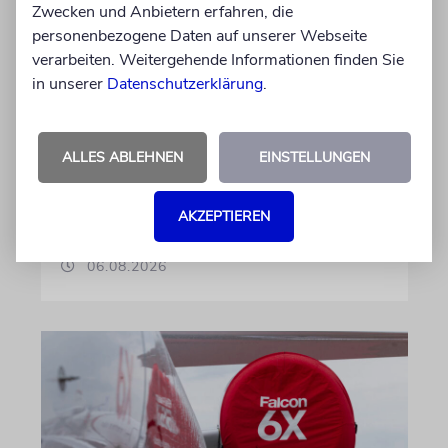
MAGDEBURG
Zwecken und Anbietern erfahren, die
personenbezogene Daten auf unserer Webseite
Jüdische Gemeinden in
verarbeiten. Weitergehende Informationen finden Sie
Sachsen-Anhalt kritisieren
in unserer
Datenschutzerklärung
.
Hallervorden-Wahlkampf
der CDU
ALLES ABLEHNEN
EINSTELLUNGEN
Der Landesverband der jüdischen
Gemeinschaft schaltet sich mit deutlichen
Worten in die Debatte ein
AKZEPTIEREN
06.08.2026