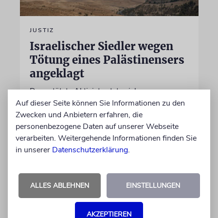
JUSTIZ
Israelischer Siedler wegen
Tötung eines Palästinensers
angeklagt
Der getötete Aktivist setzte sich gegen
Siedlergewalt ein und war an dem Oscar-
Auf dieser Seite können Sie Informationen zu den
prämierten Film »No Other Land« beteiligt.
Zwecken und Anbietern erfahren, die
Jetzt steht der mutmaßliche Täter vor Gericht
personenbezogene Daten auf unserer Webseite
verarbeiten. Weitergehende Informationen finden Sie
in unserer
Datenschutzerklärung
.
07.08.2026
ALLES ABLEHNEN
EINSTELLUNGEN
AKZEPTIEREN