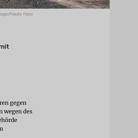
imago/Hauke Hass
mit
hren gegen
n wegen des
behörde
em