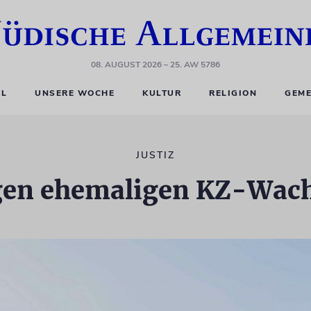
08. AUGUST 2026
– 25. AW 5786
EL
UNSERE WOCHE
KULTUR
RELIGION
GEME
JUSTIZ
gen ehemaligen KZ-Wach