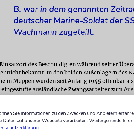
B. war in dem genannten Zeitra
deutscher Marine-Soldat der SS
Wachmann zugeteilt.
Einsatzort des Beschuldigten während seiner Übers
aber nicht bekannt. In den beiden Außenlagern des K
 in Meppen wurden seit Anfang 1945 offenbar als
g eingestufte ausländische Zwangsarbeiter zum Au
 Schützengräben und Befestigungsbauten eingeset
können Sie Informationen zu den Zwecken und Anbietern erfahre
 Überbelegung und eine allgemeine Verschärfung 
Daten auf unserer Webseite verarbeiten. Weitergehende Infor
lage zum Ende des Zweiten Weltkriegs hatten sich
enschutzerklärung
.
ngungen auch in den Außenlagern von Neuengamme