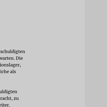
schuldigten
warten. Die
ionslager,
iche als
uldigten
racht, zu
iter.