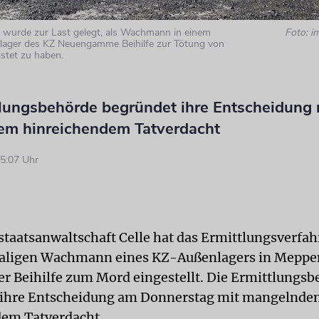
 wurde zur Last gelegt, als Wachmann in einem
Foto: 
ager des KZ Neuengamme Beihilfe zur Tötung von
stet zu haben.
tlungsbehörde begründet ihre Entscheidung 
m hinreichendem Tatverdacht
5:07 Uhr
staatsanwaltschaft Celle hat das Ermittlungsverfa
aligen Wachmann eines KZ-Außenlagers in Meppe
er Beihilfe zum Mord eingestellt. Die Ermittlungs
 ihre Entscheidung am Donnerstag mit mangelnd
dem Tatverdacht.