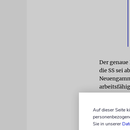
Der genaue 
die SS sei 
Neuengamme
arbeitsfähi
Panzer- und
Auf dieser Seite 
TOTE
Durch
personenbezogene 
Versorgungs
Sie in unserer
Dat
Lebensbedi