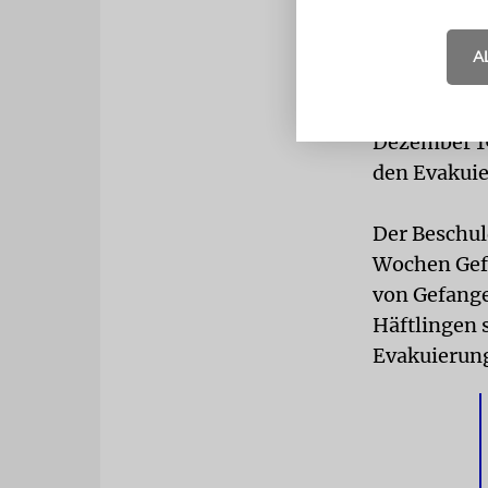
verschlecht
Evakuierun
A
von der SS 
zum Tod von
Dezember 19
den Evakui
Der Beschul
Wochen Gef
von Gefange
Häftlingen 
Evakuierung