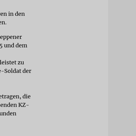
ren in den
en.
Meppener
45 und dem
eistet zu
e-Soldat der
etragen, die
usenden KZ-
funden