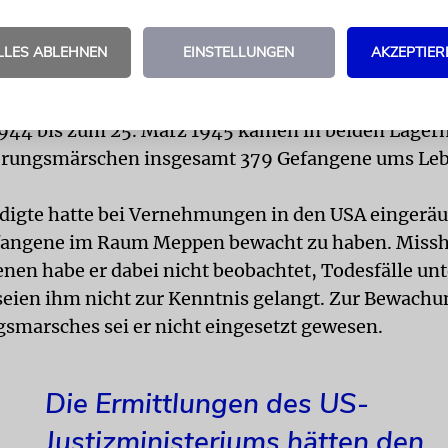
ert. Zudem führten ab dem 23. und 24. März 1945
gsmärsche in Richtung des Hauptlagers in Neueng
LLES ABLEHNEN
EINSTELLUNGEN
AKZEPTIER
wegen des Herannahens der Front angeordnet wor
 etwa 70 entkräfteten Häftlingen. In der Zeit vom 
44 bis zum 25. März 1945 kamen in beiden Lagern
erungsmärschen insgesamt 379 Gefangene ums Leb
digte hatte bei Vernehmungen in den USA eingeräu
angene im Raum Meppen bewacht zu haben. Miss
nen habe er dabei nicht beobachtet, Todesfälle unt
seien ihm nicht zur Kenntnis gelangt. Zur Bewachu
smarsches sei er nicht eingesetzt gewesen.
Die Ermittlungen des US-
Justizministeriums hätten den