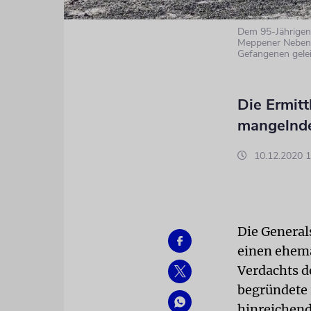
Dem 95-Jährigen
Meppener Nebenl
Gefangenen gelei
Die Ermit
mangelnde
10.12.2020 1
Die General
einen ehem
Verdachts d
begründete
hinreichen