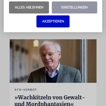
israelische Rüstungskonzern Elbit Systems an
ALLES ABLEHNEN
EINSTELLUNGEN
dem Produkt beteiligt ist
AKZEPTIEREN
07.08.2026
AFD-VERBOT
»Wachkitzeln von Gewalt-
und Mordphantasien«