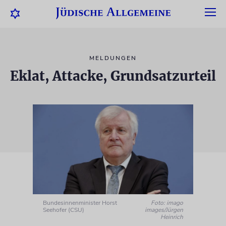
MELDUNGEN
Eklat, Attacke, Grundsatzurteil
Bundesinnenminister Horst
Foto: imago
Seehofer (CSU)
images/Jürgen
Heinrich