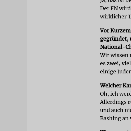
Ja, das ist 
Der FN wird
wirklicher 
Vor Kurzem 
gegründet, 
National-Ch
Wir wissen n
es zwei, vie
einige Jude
Welcher Kand
Oh, ich wer
Allerdings 
und auch ni
Bashing an 