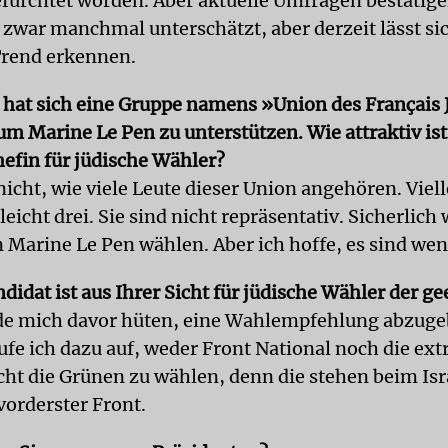
befürchtet worden. Aber aktuelle Umfragen bestätige
 zwar manchmal unterschätzt, aber derzeit lässt si
Trend erkennen.
hat sich eine Gruppe namens »Union des Français 
um Marine Le Pen zu unterstützen. Wie attraktiv ist
efin für jüdische Wähler?
icht, wie viele Leute dieser Union angehören. Viell
lleicht drei. Sie sind nicht repräsentativ. Sicherlic
n Marine Le Pen wählen. Aber ich hoffe, es sind wen
idat ist aus Ihrer Sicht für jüdische Wähler der ge
de mich davor hüten, eine Wahlempfehlung abzuge
rufe ich dazu auf, weder Front National noch die ex
cht die Grünen zu wählen, denn die stehen beim Isr
vorderster Front.