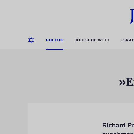
POLITIK
JÜDISCHE WELT
ISRA
»E
Richard P