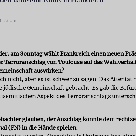
en Antisemitismus in Frankreich
8:23 Uhr
ier, am Sonntag wählt Frankreich einen neuen Prä
er Terroranschlag von Toulouse auf das Wahlverhal
emeinschaft auswirken?
ch nicht, aber es ist schwer zu sagen. Das Attentat 
ie jüdische Gemeinschaft gebracht. Es gab die Befür
isemitischen Aspekt des Terroranschlags untersc
bachter glauben, der Anschlag könnte dem rechts
al (FN) in die Hände spielen.