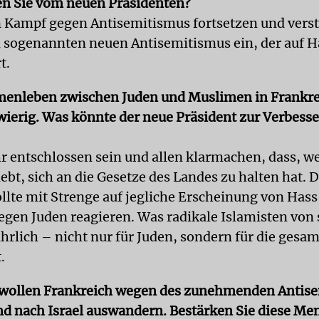
n Sie vom neuen Präsidenten?
 Kampf gegen Antisemitismus fortsetzen und verst
n sogenannten neuen Antisemitismus ein, der auf 
t.
nleben zwischen Juden und Muslimen in Frankreic
wierig. Was könnte der neue Präsident zur Verbess
hr entschlossen sein und allen klarmachen, dass, we
ebt, sich an die Gesetze des Landes zu halten hat. 
ollte mit Strenge auf jegliche Erscheinung von Has
gegen Juden reagieren. Was radikale Islamisten von 
ährlich – nicht nur für Juden, sondern für die gesa
.
 wollen Frankreich wegen des zunehmenden Antis
nd nach Israel auswandern. Bestärken Sie diese Me