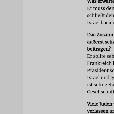
Was erwarte
Er muss den
schließt de
Israel basier
Das Zusamme
äußerst sch
beitragen?
Er sollte se
Frankreich l
Präsident s
Israel und 
ist sehr gef
Gesellschaft
Viele Juden
verlassen u