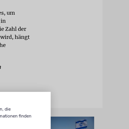
es, um
 in
ie Zahl der
wird, hängt
che
n
n, die
mationen finden