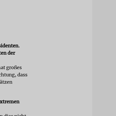
sidenten.
ten der
hat großes
chtung, dass
hätzen
extremen