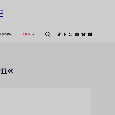
ABO
INDEN
en«