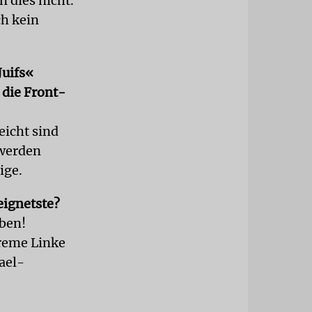
n dies nicht.
ch kein
Juifs«
 die Front-
eicht sind
h werden
ige.
eignetste?
ben!
treme Linke
ael-