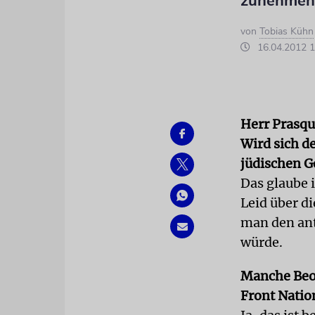
zunehmend
von
Tobias Kühn
16.04.2012 1
Herr Prasqu
Wird sich d
jüdischen G
Das glaube i
Leid über d
man den ant
würde.
Manche Beo
Front Nation