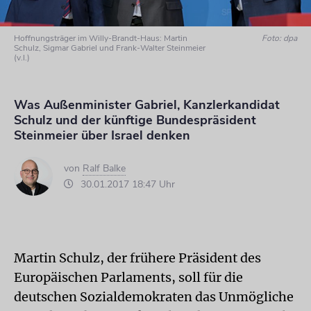
Hoffnungsträger im Willy-Brandt-Haus: Martin
Foto: dpa
Schulz, Sigmar Gabriel und Frank-Walter Steinmeier
(v.l.)
Was Außenminister Gabriel, Kanzlerkandidat
Schulz und der künftige Bundespräsident
Steinmeier über Israel denken
von
Ralf Balke
30.01.2017 18:47 Uhr
Martin Schulz, der frühere Präsident des
Europäischen Parlaments, soll für die
deutschen Sozialdemokraten das Unmögliche