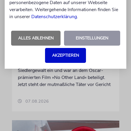
personenbezogene Daten auf unserer Webseite
verarbeiten. Weitergehende Informationen finden Sie
in unserer
Datenschutzerklärung
.
JUSTIZ
Israelischer Siedler wegen
ALLES ABLEHNEN
EINSTELLUNGEN
Tötung eines Palästinensers
angeklagt
AKZEPTIEREN
Der getötete Aktivist setzte sich gegen
Siedlergewalt ein und war an dem Oscar-
prämierten Film »No Other Land« beteiligt.
Jetzt steht der mutmaßliche Täter vor Gericht
07.08.2026