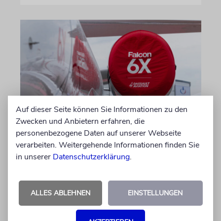
Auf dieser Seite können Sie Informationen zu den
Zwecken und Anbietern erfahren, die
DUBLIN
personenbezogene Daten auf unserer Webseite
Wegen Israel-Boykott:
verarbeiten. Weitergehende Informationen finden Sie
Irisches Regierungsflugzeug
in unserer
Datenschutzerklärung
.
kann nicht mehr im Nebel
landen
ALLES ABLEHNEN
EINSTELLUNGEN
Beim Kauf der Maschine wurde bewusst auf
das System »FalconEye« verzichtet, weil der