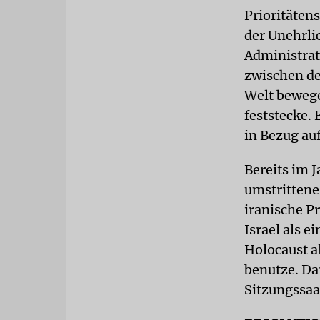
Prioritäten
der Unehrli
Administrat
zwischen d
Welt bewege
feststecke. 
in Bezug au
Bereits im 
umstrittene
iranische 
Israel als e
Holocaust a
benutze. Da
Sitzungssaa