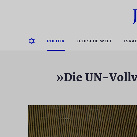
POLITIK
JÜDISCHE WELT
ISRA
»Die UN-Vollv