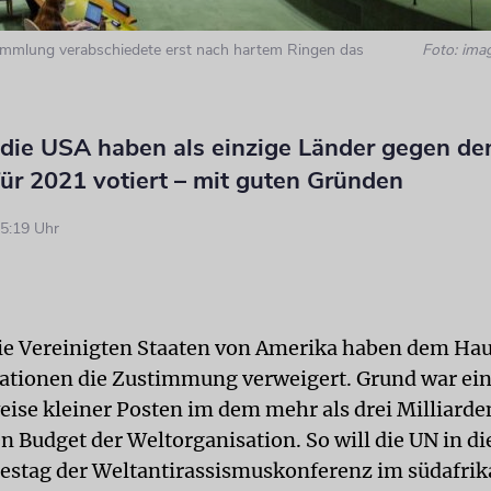
ammlung verabschiedete erst nach hartem Ringen das
Foto: ima
d die USA haben als einzige Länder gegen d
ür 2021 votiert – mit guten Gründen
5:19 Uhr
die Vereinigten Staaten von Amerika haben dem Hau
ationen die Zustimmung verweigert. Grund war ei
eise kleiner Posten im dem mehr als drei Milliard
 Budget der Weltorganisation. So will die UN in d
restag der Weltantirassismuskonferenz im südafri