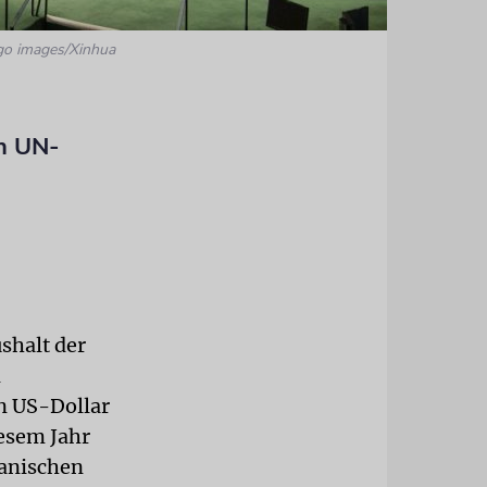
go images/Xinhua
en UN-
shalt der
n
en US-Dollar
iesem Jahr
kanischen