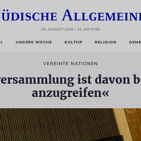
06. AUGUST 2026
– 23. AW 5786
EL
UNSERE WOCHE
KULTUR
RELIGION
GEME
VEREINTE NATIONEN
ersammlung ist davon be
anzugreifen«