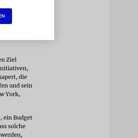
EN
n Ziel
itiativen,
apert, die
fen und sein
ew York,
, ein Budget
ass solche
 werden,