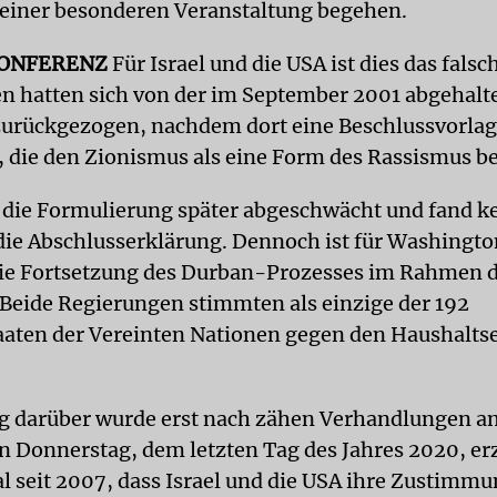
einer besonderen Veranstaltung begehen.
ONFERENZ
Für Israel und die USA ist dies das falsc
en hatten sich von der im September 2001 abgehal
urückgezogen, nachdem dort eine Beschlussvorlage
 die den Zionismus als eine Form des Rassismus b
die Formulierung später abgeschwächt und fand k
die Abschlusserklärung. Dennoch ist für Washingt
ie Fortsetzung des Durban-Prozesses im Rahmen d
 Beide Regierungen stimmten als einzige der 192
aaten der Vereinten Nationen gegen den Haushalts
g darüber wurde erst nach zähen Verhandlungen a
 Donnerstag, dem letzten Tag des Jahres 2020, erz
al seit 2007, dass Israel und die USA ihre Zustim