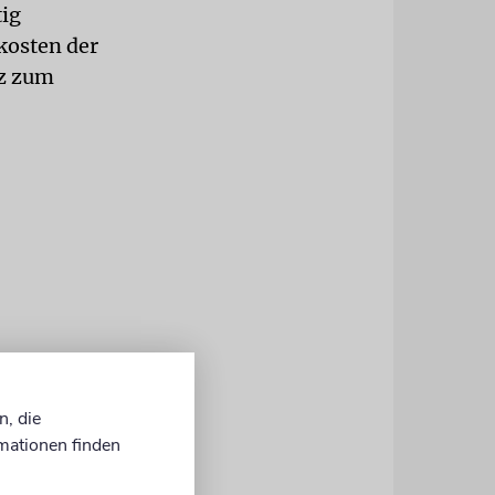
tig
skosten der
tz zum
n, die
mationen finden