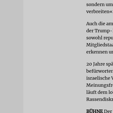
sondern um 
verbreiten«
Auch die am
der Trump-
sowohl repu
Mitgliedsta
erkennen un
20 Jahre sp
befürworten.
israelische
Meinungsfre
läuft dem l
Rassendisk
BÜHNE
Der