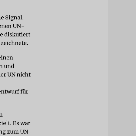
he Signal.
tenen UN-
 diskutiert
ezeichnete.
einen
on und
er UN nicht
entwurf für
m
ielt. Es war
mung zum UN-