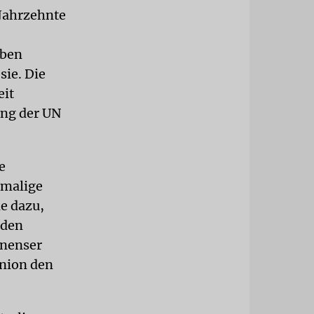
 Jahrzehnte
äben
ie. Die
eit
ung der UN
e
amalige
e dazu,
 den
inenser
Union den