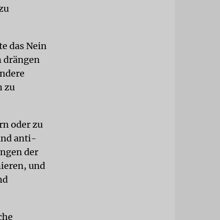
zu
te das Nein
n drängen
andere
n zu
rn oder zu
und anti-
ungen der
nieren, und
nd
che