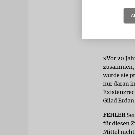
A
»Vor 20 Jah
zusammen, d
wurde sie p
nur daran in
Existenzrech
Gilad Erdan
FEHLER
Sei
für diesen Z
Mittel nich