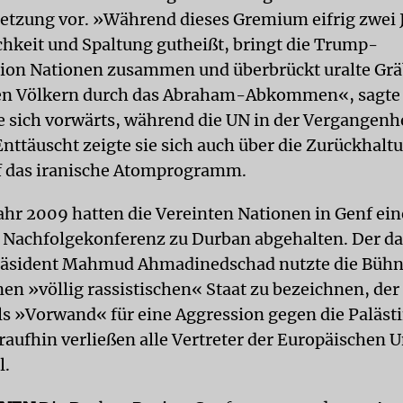
setzung vor. »Während dieses Gremium eifrig zwei
chkeit und Spaltung gutheißt, bringt die Trump-
ion Nationen zusammen und überbrückt uralte Gr
en Völkern durch das Abraham-Abkommen«, sagte s
 sich vorwärts, während die UN in der Vergangenh
Enttäuscht zeigte sie sich auch über die Zurückhalt
f das iranische Atomprogramm.
Jahr 2009 hatten die Vereinten Nationen in Genf ein
 Nachfolgekonferenz zu Durban abgehalten. Der d
Präsident Mahmud Ahmadinedschad nutzte die Bühn
inen »völlig rassistischen« Staat zu bezeichnen, der
ls »Vorwand« für eine Aggression gegen die Paläst
raufhin verließen alle Vertreter der Europäischen 
l.