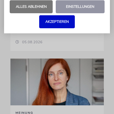
Der Australier war wegen anti-israelischer
ALLES ABLEHNEN
EINSTELLUNGEN
Gesten heftig kritisiert worden und hatte
vergangene Saison bei dem
Bundesligaabsteiger für eine Krise unter
AKZEPTIEREN
Führung und Fans gesorgt
05.08.2026
MEINUNG