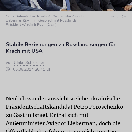
Ohne Dolmetscher: Israels Außenminister Avigdor
Foto: dpa
Lieberman (2.v.l.) im Gespräch mit Russlands
Präsident Wladimir Putin (2.v.r.)
Stabile Beziehungen zu Russland sorgen für
Krach mit USA
von
Ulrike Schleicher
05.05.2014 20:41 Uhr
Neulich war der aussichtsreiche ukrainische
Präsidentschaftskandidat Petro Poroschenko
zu Gast in Israel. Er traf sich mit
Außenminister Avigdor Lieberman, doch die
Öffentlichkeit erfuhr erst am nächsten Tag