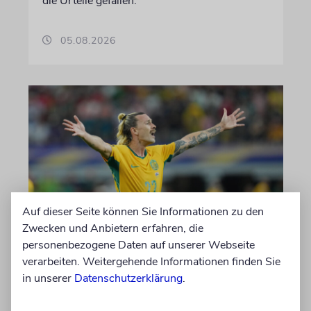
die Urteile gefallen.
05.08.2026
Auf dieser Seite können Sie Informationen zu den
Zwecken und Anbietern erfahren, die
NACH ANTISEMITISMUS-VORWÜRFEN
personenbezogene Daten auf unserer Webseite
Umstrittener FC St. Pauli-
verarbeiten. Weitergehende Informationen finden Sie
Kapitän Jackson Irvine
in unserer
Datenschutzerklärung
.
wechselt nach Japan