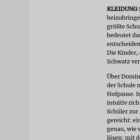
KLEIDUNG
beizubringe
größte Schu
bedeutet da
entscheiden
Die Kinder,
Schwatz ver
Über Domini
der Schule 
Hofpause. I
intuitiv ric
Schüler zur
gereicht: e
genau, wie 
lösen: mit 