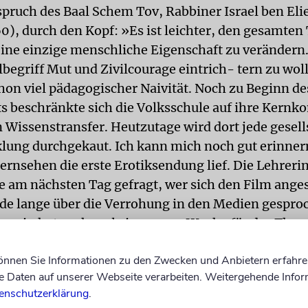
spruch des Baal Schem Tov, Rabbiner Israel ben Eli
60), durch den Kopf: »Es ist leichter, den gesamte
 eine einzige menschliche Eigenschaft zu verändern
egriff Mut und Zivilcourage eintrich- tern zu wol
hon viel pädagogischer Naivität. Noch zu Beginn de
s beschränkte sich die Volksschule auf ihre Kernk
 Wissenstransfer. Heutzutage wird dort jede gesell
lung durchgekaut. Ich kann mich noch gut erinnern
ernsehen die erste Erotiksendung lief. Die Lehrerin
e am nächsten Tag gefragt, wer sich den Film ange
e lange über die Verrohung in den Medien gespro
hrerin hat auch mal eine ganze Woche für das Th
 Sie wollte damit einem betroffenen Mädchen helfen
können Sie Informationen zu den Zwecken und Anbietern erfahre
g.
Daten auf unserer Webseite verarbeiten. Weitergehende Infor
enschutzerklärung
.
r so: Menschen sind nur schwer formbar. Es gibt Leh