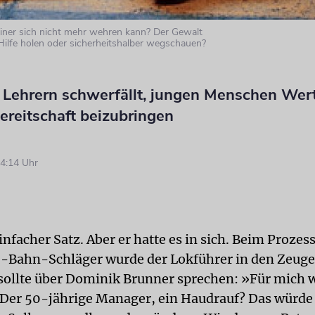
iner sich nicht mehr wehren kann? Der Gewalt
Hilfe holen oder sicherheitshalber wegschauen?
Lehrern schwerfällt, jungen Menschen Wer
ereitschaft beizubringen
4:14 Uhr
infacher Satz. Aber er hatte es in sich. Beim Prozes
-Bahn-Schläger wurde der Lokführer in den Zeug
 sollte über Dominik Brunner sprechen: »Für mich w
 Der 50-jährige Manager, ein Haudrauf? Das würde 