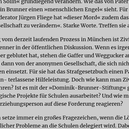
 Solln« grundlegend verändern. Wie das von Pate
 in Brunner einen »menschlichen Engel« sieht. Für
rator Jürgen Fliege hat »dieser Mord« zudem das 
ellschaft zu verändern«. Starke Worte. Treffen sie 
vom derzeit laufenden Prozess in München ist Ziv
enner in der öffentlichen Diskussion. Wenn es irg
er geblutet hat, stehen die Gaffer und Weggucker 
 dann von der anonymen Gesellschaft, die sich nicht
 einsetzt. Für sie hat das Strafgesetzbuch einen 
 un- terlassene Hilfeleistung. Doch wie kann man Zi
ehren? Ist es mit der »Dominik-Brunner-Stiftung« g
ische Projekte für Schulen ausarbeitet? Und wie m
rziehungsperson auf diese Forderung reagieren?
 setze immer ein großes Fragezeichen, wenn die 
licher Probleme an die Schulen delegiert wird. Dabe