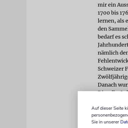
mir ein Aus
1700 bis 17
lernen, als
den Sammelb
bedarf es sc
Jahrhundert
nämlich den
Fehlentwick
Schweizer F
Zwölfjährig
Danach wurd
Dieselbe Le
reserviert.
Auf dieser Seite 
nicht gelan
personenbezogene 
Sie in unserer
Dat
Es ist leide