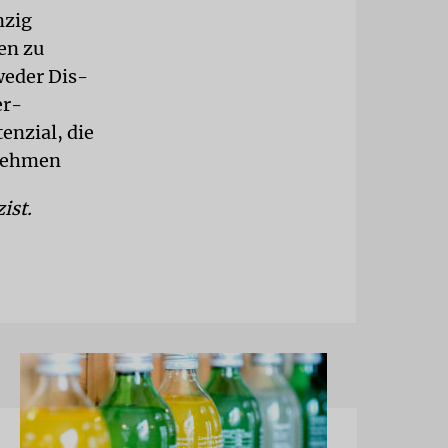
nzig
en zu
weder Dis-
er-
enzial, die
 nehmen
ist.