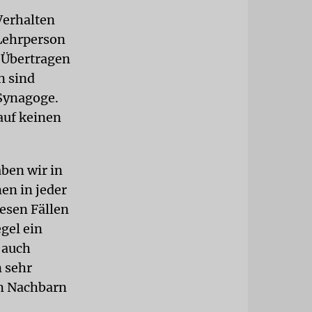
Verhalten
 Lehrperson
. Übertragen
n sind
 Synagoge.
auf keinen
ben wir in
en in jeder
esen Fällen
egel ein
 auch
n sehr
em Nachbarn