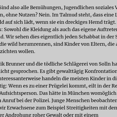
Sind also alle Bemühungen, Jugendlichen soziales 
n, ohne Nutzen? Nein. Im Talmud steht, dass eine
ld auf sich lädt, wenn sie ein dreckiges Hemd trägt
s: Sowohl die Kleidung als auch das eigene Auftrete
d. Wir sehen dies eigentlich jeden Schabbat in der
 die wild herumrennen, sind Kinder von Eltern, die 
zichten wollen.
k Brunner und die tödliche Schlägerei von Solln ha
nicht gesprochen. Es gibt gewalttägig Konfrontation
nteressanterweise handeln die meisten Kinder in di
htig: Wenn es zu einer Prügelei kommt, eilt in der R
 Aufsichtsperson. Das hätte in München womöglich
in Anruf bei der Polizei. Junge Menschen beobachte
wir Erwachsene zum Beispiel Streitigkeiten mit d
der Androhung roher Gewalt oder mit einem