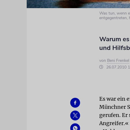
Was tun, wenn e
entgegentreten, 
Warum es 
und Hilfsb
von
Beni Frenkel
26.07.2010 1
Es war ein e
Münchner S
gerufen. Er
Angreifer.«