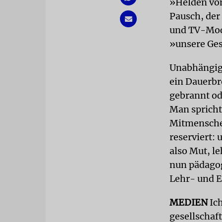
»Helden von
Pausch, der
und TV-Mode
»unsere Ges
Unabhängig 
ein Dauerbr
gebrannt od
Man spricht
Mitmenschen
reserviert:
also Mut, l
nun pädagog
Lehr- und E
MEDIEN
Ich
gesellschaft