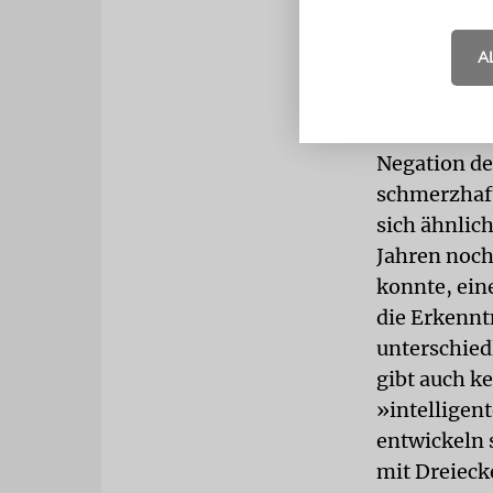
Halbwüchsig
und dann am
A
es sich mit
ein in der 
Verhalten än
Negation de
schmerzhaft,
sich ähnlic
Jahren noch
konnte, ein
die Erkenntn
unterschied
gibt auch k
»intelligen
entwickeln 
mit Dreieck