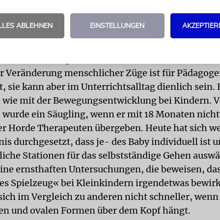
en tagaus, tagein die Gefahren des Tabakrauchens
 Ende doch die gleiche Raucherquote haben. Ähnli
LLES ABLEHNEN
EINSTELLUNGEN
AKZEPTIER
 Mobbing, gesunder Ernährung, Gewalt und Alkohol
Sache liegendes Motiv geben, damit ein junger Mens
dert. Zum Beispiel eine selbst erlebte Geschichte. 
r Veränderung menschlicher Züge ist für Pädagog
 sie kann aber im Unterrichtsalltag dienlich sein. 
h wie mit der Bewegungsentwicklung bei Kindern. V
 wurde ein Säugling, wenn er mit 18 Monaten nicht
er Horde Therapeuten übergeben. Heute hat sich w
is durchgesetzt, dass je- des Baby individuell ist 
liche Stationen für das selbstständige Gehen auswä
eine ernsthaften Untersuchungen, die beweisen, da
tes Spielzeug« bei Kleinkindern irgendetwas bewirk
sich im Vergleich zu anderen nicht schneller, wenn
en und ovalen Formen über dem Kopf hängt.