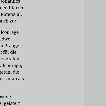
r Johannes
 den Pfarrer
Potenzial,
auch zu?
ilcourage
endwo
am Pranger.
 für die
Paragrafen
vilcourage,
etan, die
uss man als
Lösung
i geistert