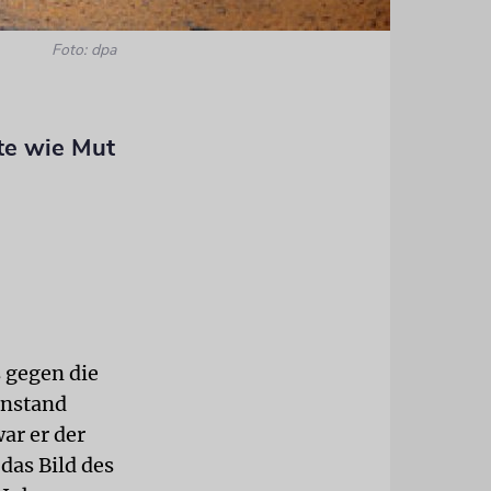
Foto: dpa
te wie Mut
s gegen die
enstand
ar er der
das Bild des