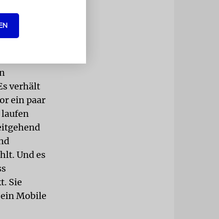
 erläutern
ch verhält
EN
. Es muss
ch sein
Diese
en
Es verhält
or ein paar
 laufen
eitgehend
und
hlt. Und es
ss
t. Sie
 ein Mobile