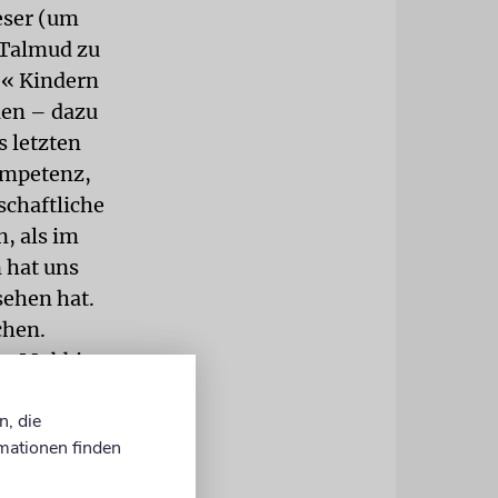
eser (um
n Talmud zu
.« Kindern
len – dazu
s letzten
ompetenz,
schaftliche
, als im
 hat uns
sehen hat.
chen.
ema Mobbing
, was ihr
n, die
mationen finden
rer, die