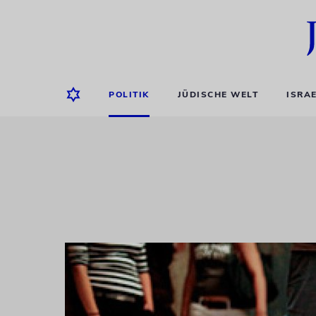
POLITIK
JÜDISCHE WELT
ISRA