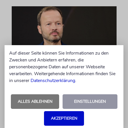
Auf dieser Seite können Sie Informationen zu den
Zwecken und Anbietern erfahren, die
personenbezogene Daten auf unserer Webseite
MEINUNG
verarbeiten. Weitergehende Informationen finden Sie
Wie Georg Restle die
in unserer
Datenschutzerklärung
.
Glaubwürdigkeit des ÖRR
untergräbt
ALLES ABLEHNEN
EINSTELLUNGEN
Nach dem X-Post des Journalisten hat sich
Felix Schotland, Vorstand der Synagogen-
Gemeinde Köln, an WDR-
AKZEPTIEREN
Programmdirektorin Andrea Schafarczyk