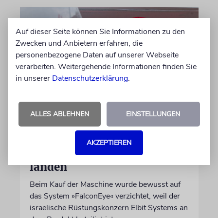
Auf dieser Seite können Sie Informationen zu den
Zwecken und Anbietern erfahren, die
personenbezogene Daten auf unserer Webseite
verarbeiten. Weitergehende Informationen finden Sie
in unserer
Datenschutzerklärung
.
DUBLIN
ALLES ABLEHNEN
EINSTELLUNGEN
Wegen Israel-Boykott:
Irisches Regierungsflugzeug
AKZEPTIEREN
kann nicht mehr im Nebel
landen
Beim Kauf der Maschine wurde bewusst auf
das System »FalconEye« verzichtet, weil der
israelische Rüstungskonzern Elbit Systems an