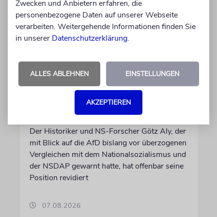
Zwecken und Anbietern erfahren, die
personenbezogene Daten auf unserer Webseite
verarbeiten. Weitergehende Informationen finden Sie
in unserer
Datenschutzerklärung
.
ALLES ABLEHNEN
EINSTELLUNGEN
AFD-VERBOT
»Wachkitzeln von Gewalt-
AKZEPTIEREN
und Mordphantasien«
Der Historiker und NS-Forscher Götz Aly, der
mit Blick auf die AfD bislang vor überzogenen
Vergleichen mit dem Nationalsozialismus und
der NSDAP gewarnt hatte, hat offenbar seine
Position revidiert
07.08.2026