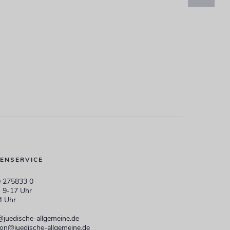
ENSERVICE
 275833 0
 9-17 Uhr
4 Uhr
@juedische-allgemeine.de
ion@juedische-allgemeine.de