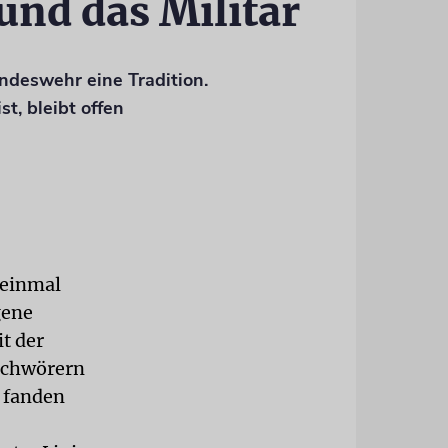
und das Militär
undeswehr eine Tradition.
t, bleibt offen
 einmal
gene
t der
rschwörern
4 fanden