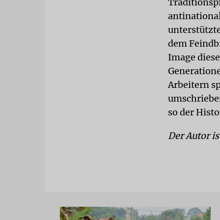
Traditionsp
antinational
unterstützt
dem Feindbi
Image diese
Generatione
Arbeitern s
umschrieben
so der Histo
Der Autor i