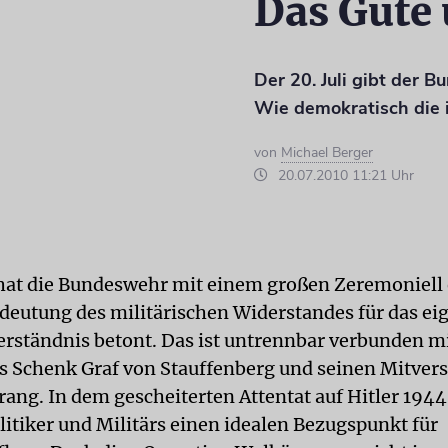
Das Gute 
Der 20. Juli gibt der B
Wie demokratisch die is
von
Michael Berger
20.07.2010 11:21 Uhr
 hat die Bundeswehr mit einem großen Zeremoniell
deutung des militärischen Widerstandes für das ei
erständnis betont. Das ist untrennbar verbunden mi
s Schenk Graf von Stauffenberg und seinen Mitve
srang. In dem gescheiterten Attentat auf Hitler 194
litiker und Militärs einen idealen Bezugspunkt für