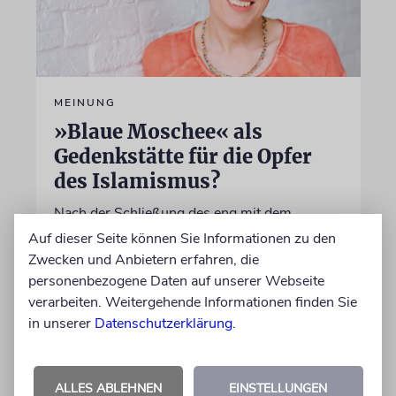
MEINUNG
»Blaue Moschee« als
Gedenkstätte für die Opfer
des Islamismus?
Nach der Schließung des eng mit dem
iranischen Regime verflochtenen »Islamischen
Auf dieser Seite können Sie Informationen zu den
Zentrums Hamburg« wird über die künftige
Zwecken und Anbietern erfahren, die
Nutzung des Ortes diskutiert
personenbezogene Daten auf unserer Webseite
verarbeiten. Weitergehende Informationen finden Sie
in unserer
Datenschutzerklärung
.
von Ulrike Becker
06.08.2026
ALLES ABLEHNEN
EINSTELLUNGEN