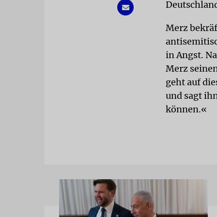
Deutschland
Merz bekräf
antisemitis
in Angst. N
Merz seinen
geht auf di
und sagt ihn
können.«