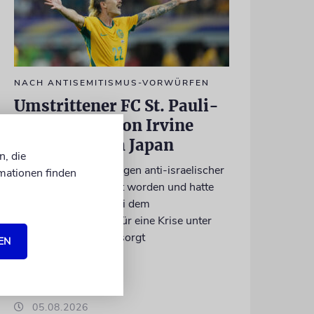
NACH ANTISEMITISMUS-VORWÜRFEN
Umstrittener FC St. Pauli-
Kapitän Jackson Irvine
wechselt nach Japan
n, die
Der Australier war wegen anti-israelischer
mationen finden
Gesten heftig kritisiert worden und hatte
vergangene Saison bei dem
Bundesligaabsteiger für eine Krise unter
Führung und Fans gesorgt
EN
05.08.2026