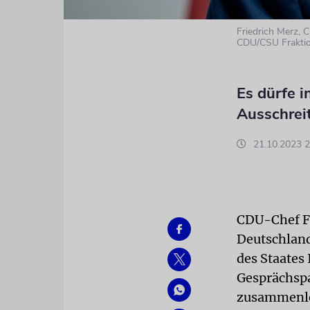
Friedrich Merz, 
CDU/CSU Frakti
Es dürfe i
Ausschrei
21.10.2023 2
CDU-Chef Fr
Deutschland
des Staates
Gesprächspa
zusammenle