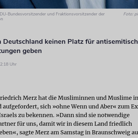
CDU-Bundesvorsitzender und Fraktionsvorsitzender der
Foto: pi
on
n Deutschland keinen Platz für antisemitisc
tungen geben
2:18 Uhr
iedrich Merz hat die Musliminnen und Muslime i
 aufgefordert, sich »ohne Wenn und Aber« zum Ex
 Israels zu bekennen. »Dann sind sie notwendige
rtner für uns, damit wir in diesem Land friedlich
ben«, sagte Merz am Samstag in Braunschweig a