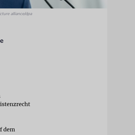
cture alliance/dpa
he
n
istenzrecht
uf dem