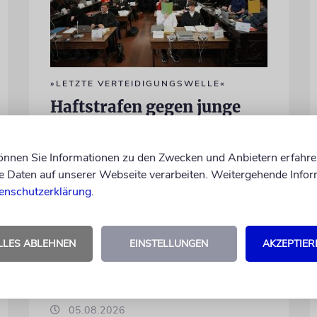
»LETZTE VERTEIDIGUNGSWELLE«
Haftstrafen gegen junge
Neonazis
Seit März standen in Hamburg
können Sie Informationen zu den Zwecken und Anbietern erfahre
mutmaßliche Mitglieder der
Daten auf unserer Webseite verarbeiten. Weitergehende Infor
rechtsextremen Terrorgruppe »Letzte
enschutzerklärung
.
Verteidigungswelle« vor Gericht. Weil sie
so jung sind, ohne Öffentlichkeit. Nun sind
die Urteile gefallen.
LLES ABLEHNEN
EINSTELLUNGEN
AKZEPTIER
05.08.2026