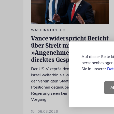
WASHINGTON D.C.
Vance widerspricht Bericht
über Streit mit Netanjahu:
»Angenehmes, aber
Auf dieser Seite 
direktes Gespräch«
personenbezogene 
Der US-Vizepräsident sagt, er betrachte
Sie in unserer
Dat
Israel weiterhin als wichtigen Verbündeten
der Vereinigten Staaten. Unterschiedliche
Positionen gegenüber der israelischen
A
Regierung seien kein außergewöhnlicher
Vorgang
06.08.2026