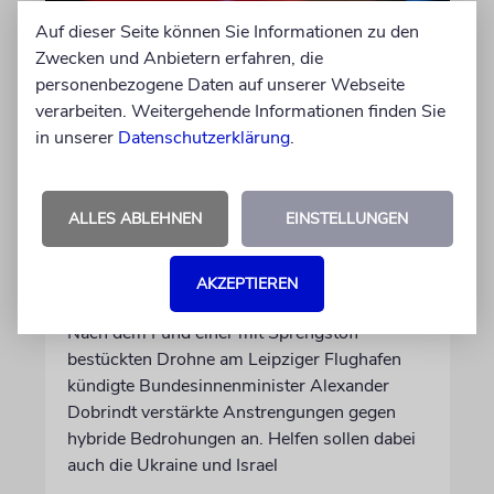
Auf dieser Seite können Sie Informationen zu den
Zwecken und Anbietern erfahren, die
personenbezogene Daten auf unserer Webseite
verarbeiten. Weitergehende Informationen finden Sie
in unserer
Datenschutzerklärung
.
LEIPZIG
ALLES ABLEHNEN
EINSTELLUNGEN
Dobrindt: Deutsche
Drohnenabwehr mit
AKZEPTIEREN
Unterstützung Israels
Nach dem Fund einer mit Sprengstoff
bestückten Drohne am Leipziger Flughafen
kündigte Bundesinnenminister Alexander
Dobrindt verstärkte Anstrengungen gegen
hybride Bedrohungen an. Helfen sollen dabei
auch die Ukraine und Israel