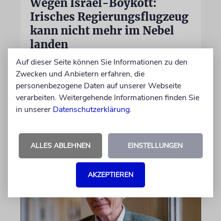
Wegen Israel-Boykott:
Irisches Regierungsflugzeug
kann nicht mehr im Nebel
landen
Auf dieser Seite können Sie Informationen zu den
Beim Kauf der Maschine wurde bewusst auf
Zwecken und Anbietern erfahren, die
das System »FalconEye« verzichtet, weil der
personenbezogene Daten auf unserer Webseite
israelische Rüstungskonzern Elbit Systems an
verarbeiten. Weitergehende Informationen finden Sie
dem Produkt beteiligt ist
in unserer
Datenschutzerklärung
.
07.08.2026
ALLES ABLEHNEN
EINSTELLUNGEN
AKZEPTIEREN