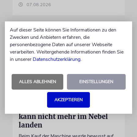
07.08.2026
Auf dieser Seite können Sie Informationen zu den
Zwecken und Anbietern erfahren, die
personenbezogene Daten auf unserer Webseite
verarbeiten. Weitergehende Informationen finden Sie
in unserer
Datenschutzerklärung
.
ALLES ABLEHNEN
EINSTELLUNGEN
DUBLIN
Wegen Israel-Boykott:
AKZEPTIEREN
Irisches Regierungsflugzeug
kann nicht mehr im Nebel
landen
Beim Kauf der Maschine wurde bewusst auf