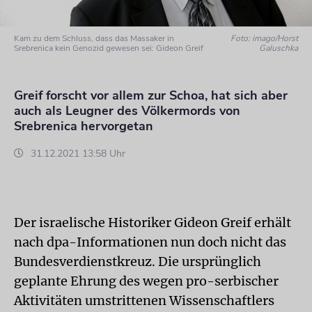
Kam zu dem Schluss, dass das Massaker in
Foto: imago/Horst
Srebrenica kein Genozid gewesen sei: Gideon Greif
Galuschka
Greif forscht vor allem zur Schoa, hat sich aber
auch als Leugner des Völkermords von
Srebrenica hervorgetan
31.12.2021 13:58 Uhr
Der israelische Historiker Gideon Greif erhält
nach dpa-Informationen nun doch nicht das
Bundesverdienstkreuz. Die ursprünglich
geplante Ehrung des wegen pro-serbischer
Aktivitäten umstrittenen Wissenschaftlers