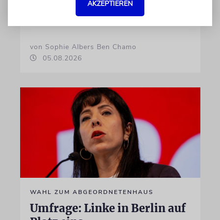
AKZEPTIEREN
Widerstände für Israel eintritt, verdient
unseren Dank
von Sophie Albers Ben Chamo
05.08.2026
WAHL ZUM ABGEORDNETENHAUS
Umfrage: Linke in Berlin auf