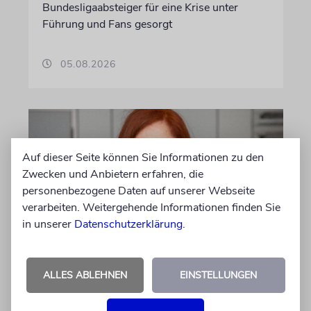
Bundesligaabsteiger für eine Krise unter
Führung und Fans gesorgt
05.08.2026
Auf dieser Seite können Sie Informationen zu den
Zwecken und Anbietern erfahren, die
personenbezogene Daten auf unserer Webseite
verarbeiten. Weitergehende Informationen finden Sie
in unserer
Datenschutzerklärung
.
MEINUNG
ALLES ABLEHNEN
EINSTELLUNGEN
Danke, Boy George!
Wie die 80er-Jahre-Ikone gegen alle